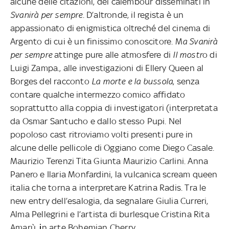
alcune delle citazioni, dei calembour disseminati in
Svanirà per sempre
. D’altronde, il regista è un
appassionato di enigmistica oltreché del cinema di
Argento di cui è un finissimo conoscitore. M
a Svanirà
per sempre
attinge pure alle atmosfere di
Il mostr
o di
Luigi Zampa., alle investigazioni di Ellery Queen al
Borges del racconto
La morte e la bussola
, senza
contare qualche intermezzo comico affidato
soprattutto alla coppia di investigatori (interpretata
da Osmar Santucho e dallo stesso Pupi. Nel
popoloso cast ritroviamo volti presenti pure in
alcune delle pellicole di Oggiano come Diego Casale.
Maurizio Terenzi Tita Giunta Maurizio Carlini. Anna
Panero e Ilaria Monfardini, la vulcanica scream queen
italia che torna a interpretare Katrina Radis. Tra le
new entry dell’esalogia, da segnalare Giulia Curreri,
Alma Pellegrini e l’artista di burlesque
Cristina Rita
Amarù
, i
n arte Bohemian Cherry.