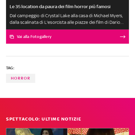
Le 35 location da paura dei film horror più famosi
Dal campeggio di Crystal Lake alla casa di Michael Myers,
dalla scalinata di L'esorcista alle piazze dei film di Dario
Argento, dal castello di The Well, alla dimoea di
Beetlejuice Beeltlejuice, un viaggio tra i luoghi iconici del
Vai alla Fotogallery
cinema della paura per festeggiare la notte delle streghe
TAG:
HORROR
SPETTACOLO: ULTIME NOTIZIE