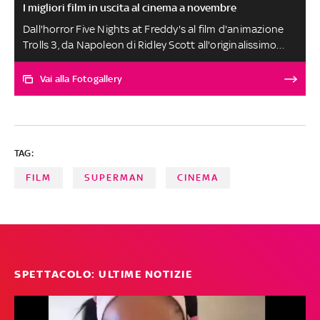
I migliori film in uscita al cinema a novembre
Dall'horror Five Nights at Freddy's al film d'animazione
Trolls 3, da Napoleon di Ridley Scott all'originalissimo
Dream Scenario con Nicolas Cage, ecco i film da vedere al
cinema a novembre 2023
Vai alla Fotogallery
TAG:
FILM
SUPERMAN
CINEMA
SPETTACOLO: ULTIME NOTIZIE