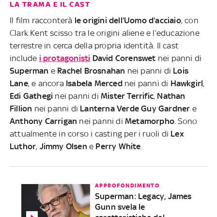
LA TRAMA E IL CAST
Il film racconterà
le origini dell’Uomo d’acciaio
, con
Clark Kent scisso tra le origini aliene e l’educazione
terrestre in cerca della propria identità. Il cast
include
i protagonisti
David Corenswet
nei panni di
Superman
e
Rachel Brosnahan
nei panni di
Lois
Lane
, e ancora
Isabela Merced
nei panni di
Hawkgirl
,
Edi Gathegi
nei panni di
Mister Terrific
,
Nathan
Fillion
nei panni di
Lanterna Verde Guy Gardner
e
Anthony Carrigan
nei panni di
Metamorpho
. Sono
attualmente in corso i casting per i ruoli di
Lex
Luthor
,
Jimmy Olsen
e
Perry White
.
APPROFONDIMENTO
Superman: Legacy, James
Gunn svela le