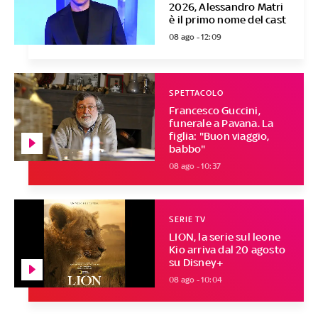
2026, Alessandro Matri
è il primo nome del cast
08 ago - 12:09
SPETTACOLO
Francesco Guccini,
funerale a Pavana. La
figlia: "Buon viaggio,
babbo"
08 ago - 10:37
SERIE TV
LION, la serie sul leone
Kio arriva dal 20 agosto
su Disney+
08 ago - 10:04