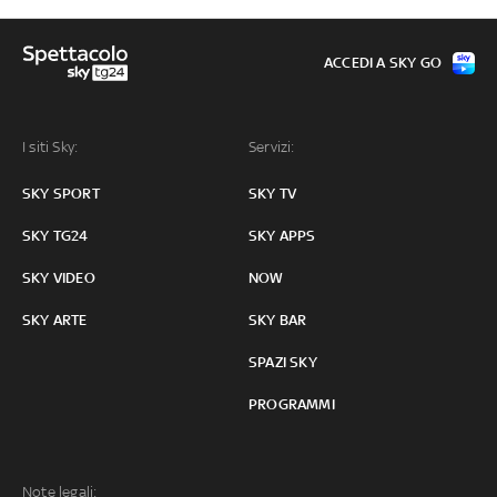
ACCEDI A SKY GO
I siti Sky:
Servizi:
SKY SPORT
SKY TV
SKY TG24
SKY APPS
SKY VIDEO
NOW
SKY ARTE
SKY BAR
SPAZI SKY
PROGRAMMI
Note legali: