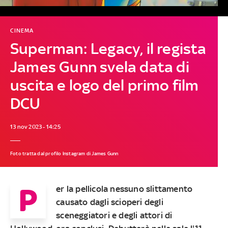
CINEMA
Superman: Legacy, il regista
James Gunn svela data di
uscita e logo del primo film
DCU
13 nov 2023 - 14:25
Foto tratta dal profilo Instagram di James Gunn
P
er la pellicola nessuno slittamento
causato dagli scioperi degli
sceneggiatori e degli attori di