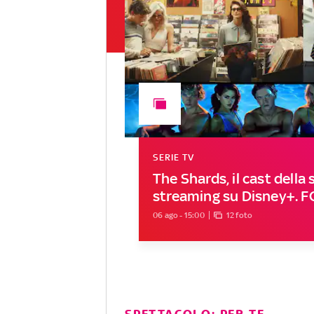
SERIE TV
The Shards, il cast della s
streaming su Disney+. 
06 ago - 15:00
12 foto