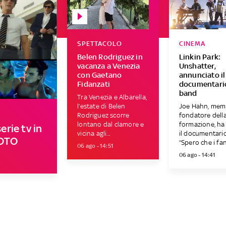
SPETTACOLO
CINEMA
Belen Rodriguez in
Linkin Park:
vacanza a Venezia
Unshatter,
con Gaetano
annunciato il
Fidanzati
documentario
band
Tra Venezia e Albarella,
l’estate di Belen
Joe Hahn, mem
Rodriguez scorre
fondatore dell
lontano dal clamore e
formazione, ha 
erie tv in
vicina agli...
il documentario
FOTO
“Spero che i fan 
06 ago - 14:51
06 ago - 14:41