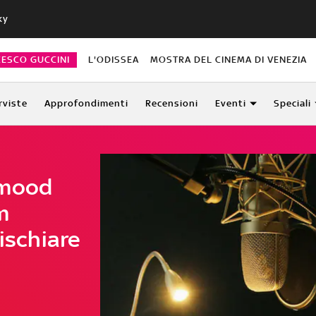
ky
CESCO GUCCINI
L'ODISSEA
MOSTRA DEL CINEMA DI VENEZIA
rviste
Approfondimenti
Recensioni
Eventi
Speciali
hmood
m
rischiare