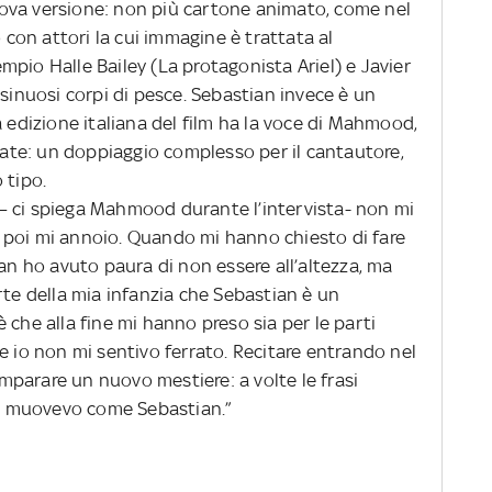
ova versione: non più cartone animato, come nel
o con attori la cui immagine è trattata al
pio Halle Bailey (La protagonista Ariel) e Javier
 sinuosi corpi di pesce. Sebastian invece è un
a edizione italiana del film ha la voce di Mahmood,
ntate: un doppiaggio complesso per il cantautore,
 tipo.
ta – ci spiega Mahmood durante l’intervista- non mi
 poi mi annoio. Quando mi hanno chiesto di fare
ian ho avuto paura di non essere all’altezza, ma
rte della mia infanzia che Sebastian è un
 che alla fine mi hanno preso sia per le parti
e io non mi sentivo ferrato. Recitare entrando nel
parare un nuovo mestiere: a volte le frasi
 muovevo come Sebastian.”