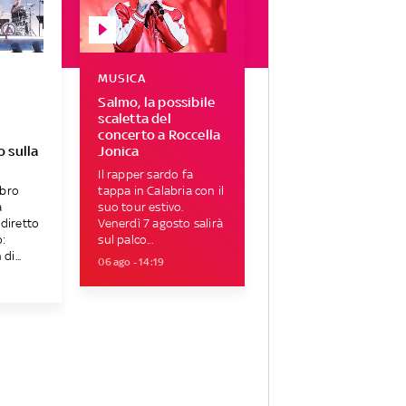
MUSICA
Salmo, la possibile
scaletta del
concerto a Roccella
 sulla
Jonica
Il rapper sardo fa
bro
tappa in Calabria con il
a
suo tour estivo.
diretto
Venerdì 7 agosto salirà
:
sul palco...
di...
06 ago - 14:19