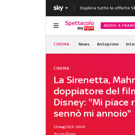
Esplora tutte le offerte S
ADDIO A FRAN
CINEMA
News
Anteprime
Inte
CINEMA
La Sirenetta, Ma
doppiatore del fil
Disney: "Mi piace 
sennò mi annoio"
23 mag 2023 - 10:00
Bruno Ployer