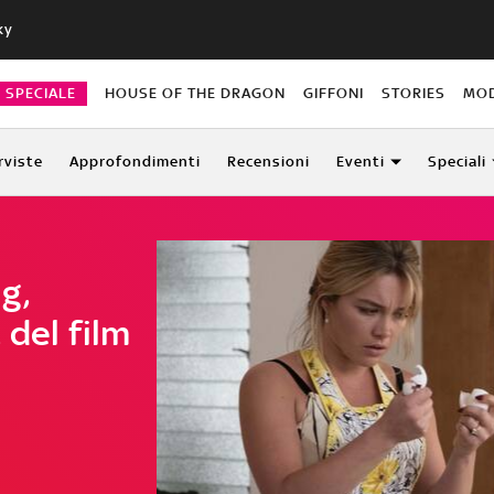
ky
O SPECIALE
HOUSE OF THE DRAGON
GIFFONI
STORIES
MO
rviste
Approfondimenti
Recensioni
Eventi
Speciali
g,
 del film