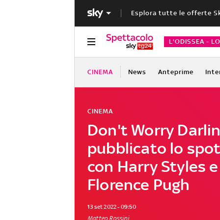
Esplora tutte le offerte S
L'ODISSEA - L
CINEMA
News
Anteprime
Inte
CINEMA
Don't Worry Darlin
pubblicato lo spot
con Harry Styles e
Florence Pugh
13 set 2022 - 09:50
Matteo Rossini