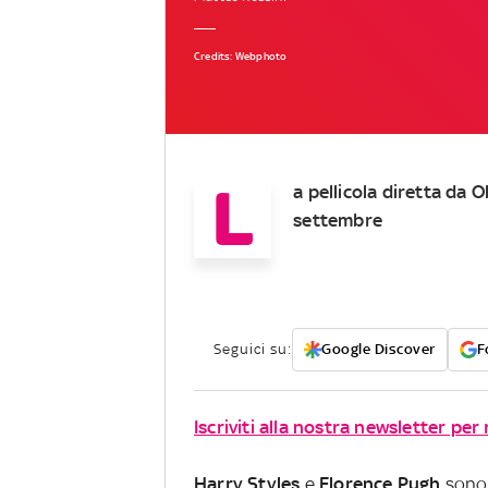
Credits: Webphoto
L
a pellicola diretta da O
settembre
Seguici su:
Google Discover
F
Iscriviti alla nostra newsletter per
Harry
Styles
e
Florence
Pugh
sono 