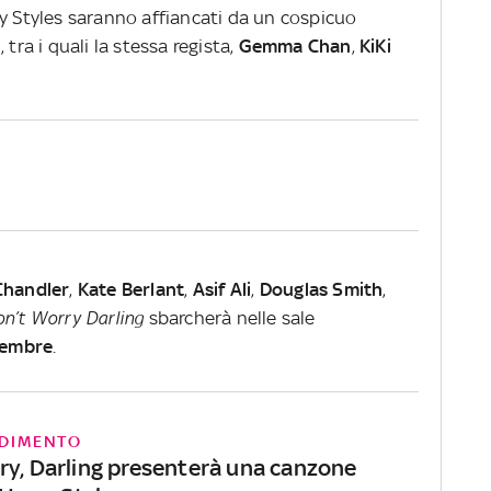
ry Styles saranno affiancati da un cospicuo
tra i quali la stessa regista,
Gemma
Chan
,
KiKi
Chandler
,
Kate
Berlant
,
Asif
Ali
,
Douglas
Smith
,
n’t Worry Darling
sbarcherà nelle sale
tembre
.
DIMENTO
ry, Darling presenterà una canzone