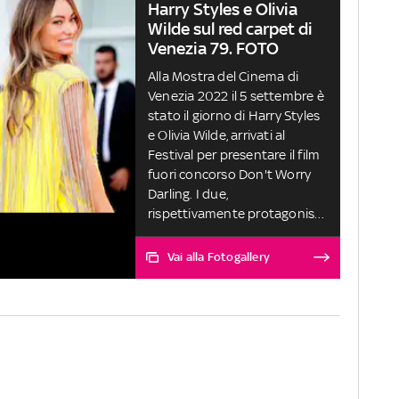
Harry Styles e Olivia
Wilde sul red carpet di
Venezia 79. FOTO
Alla Mostra del Cinema di
Venezia 2022 il 5 settembre è
stato il giorno di Harry Styles
e Olivia Wilde, arrivati al
Festival per presentare il film
fuori concorso Don't Worry
Darling. I due,
rispettivamente protagonista
e regista della pellicola, nella
vita sarebbero una coppia,
Vai alla Fotogallery
anche se non hanno mai
confermato la notizia e anche
sul red carpet hanno
preferito sfilare
singolarmente