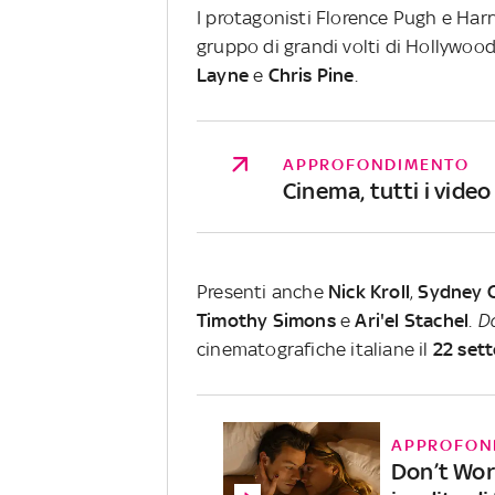
I protagonisti Florence Pugh e Har
gruppo di grandi volti di Hollywood, 
Layne
e
Chris
Pine
.
APPROFONDIMENTO
Cinema, tutti i video
Presenti anche
Nick
Kroll
,
Sydney
Timothy
Simons
e
Ari'el Stachel
.
Do
cinematografiche italiane il
22 set
APPROFON
Don’t Wor