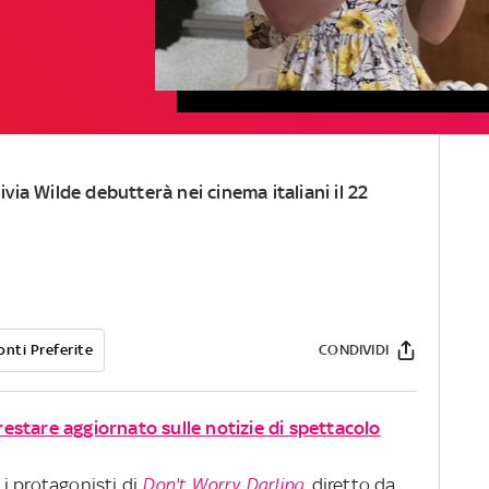
livia Wilde debutterà nei cinema italiani il 22
onti Preferite
CONDIVIDI
 restare aggiornato sulle notizie di spettacolo
i protagonisti di
Don't Worry Darling
, diretto da