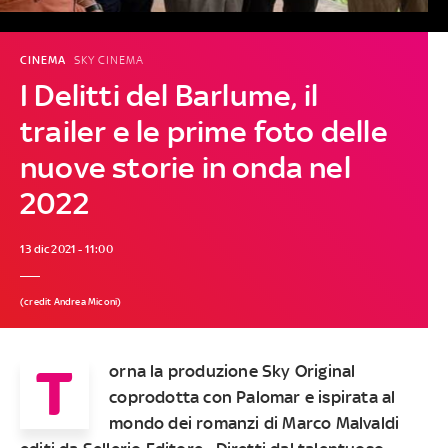
CINEMA
SKY CINEMA
I Delitti del Barlume, il
trailer e le prime foto delle
nuove storie in onda nel
2022
13 dic 2021 - 11:00
(credit Andrea Miconi)
T
orna la produzione Sky Original
coprodotta con Palomar e ispirata al
mondo dei romanzi di Marco Malvaldi