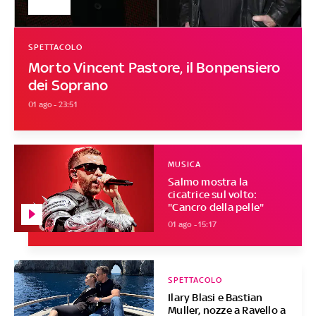
SPETTACOLO
Morto Vincent Pastore, il Bonpensiero
dei Soprano
01 ago - 23:51
MUSICA
Salmo mostra la
cicatrice sul volto:
"Cancro della pelle"
01 ago - 15:17
SPETTACOLO
Ilary Blasi e Bastian
Muller, nozze a Ravello a