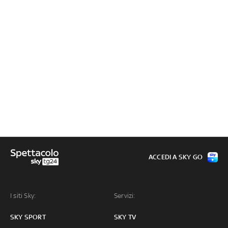
ACCEDI A SKY GO
I siti Sky:
Servizi:
SKY SPORT
SKY TV