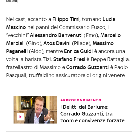
Miconi)
Nel cast, accanto a
Filippo Timi,
tornano
Lucia
Mascino
nei panni del Commissario Fusco, i
“vecchini”
Alessandro Benvenuti
(Emo)
, Marcello
Marziali
(Gino)
, Atos Davini
(Pilade)
, Massimo
Paganelli
(Aldo)
,
mentre
Enrica Guidi
è ancora una
volta la barista Tizi,
Stefano Fresi
è Beppe Battaglia,
fratellastro di Massimo e
Corrado Guzzanti
è Paolo
Pasquali, truffaldino assicuratore di origini venete.
APPROFONDIMENTO
I Delitti del Barlume:
Corrado Guzzanti, tra
zoom e convivenze forzate