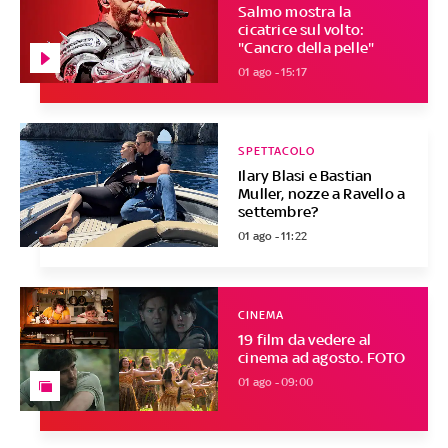
Salmo mostra la
cicatrice sul volto:
"Cancro della pelle"
01 ago - 15:17
SPETTACOLO
Ilary Blasi e Bastian
Muller, nozze a Ravello a
settembre?
01 ago - 11:22
CINEMA
19 film da vedere al
cinema ad agosto. FOTO
01 ago - 09:00