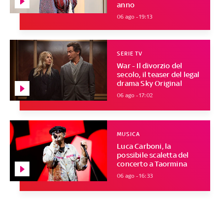
anno
06 ago - 19:13
SERIE TV
War - Il divorzio del
secolo, il teaser del legal
drama Sky Original
06 ago - 17:02
MUSICA
Luca Carboni, la
possibile scaletta del
concerto a Taormina
06 ago - 16:33