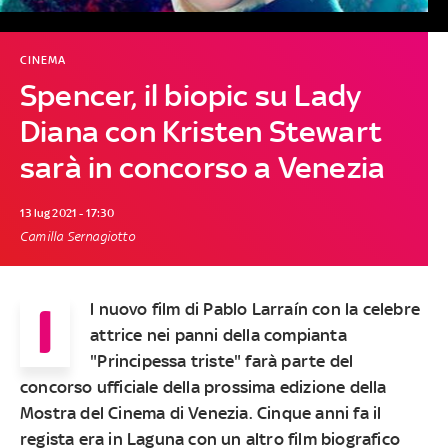
CINEMA
Spencer, il biopic su Lady
Diana con Kristen Stewart
sarà in concorso a Venezia
13 lug 2021 - 17:30
Camilla Sernagiotto
I
l nuovo film di Pablo Larraín con la celebre
attrice nei panni della compianta
"Principessa triste" farà parte del
concorso ufficiale della prossima edizione della
Mostra del Cinema di Venezia. Cinque anni fa il
regista era in Laguna con un altro film biografico