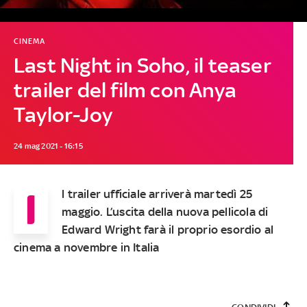
CINEMA
Last Night in Soho, il teaser
trailer del film con Anya
Taylor-Joy
24 mag 2021 - 16:15
I
l trailer ufficiale arriverà martedì 25
maggio. L’uscita della nuova pellicola di
Edward Wright farà il proprio esordio al
cinema a novembre in Italia