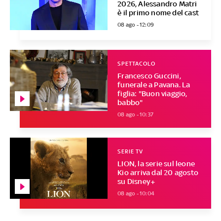
2026, Alessandro Matri
è il primo nome del cast
08 ago - 12:09
SPETTACOLO
Francesco Guccini,
funerale a Pavana. La
figlia: "Buon viaggio,
babbo"
08 ago - 10:37
SERIE TV
LION, la serie sul leone
Kio arriva dal 20 agosto
su Disney+
08 ago - 10:04