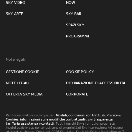
SKY VIDEO
NOW
SKY ARTE
SKY BAR
SPAZI SKY
PROGRAMMI
Note legali:
GESTIONE COOKIE
COOKIE POLICY
NOTE LEGALI
DICHIARAZIONE DI ACCESSIBILITÀ
OFFERTA SKY MEDIA
CORPORATE
Per il consumatore clicca qui per i
Moduli, Condizioni contrattuali
,
Privacy &
Cookies
,
informazioni sulle modifiche contrattuali
o per
trasparenza
tariffaria
,
assistenza
e
contatti
. Tutti i marchi Sky e i diritti di proprietà
intellettuale in essi contenuti, sono di proprietà di Sky international AG e sono
utilizzati su licenza. Copyright 2026 Sky Italia - Sky Italia Srl Via Monte Penice, 7 -