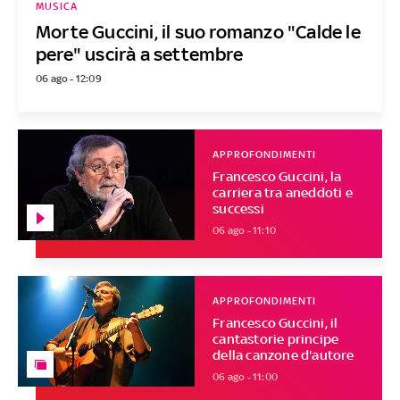
MUSICA
Morte Guccini, il suo romanzo "Calde le
pere" uscirà a settembre
06 ago - 12:09
APPROFONDIMENTI
Francesco Guccini, la
carriera tra aneddoti e
successi
06 ago - 11:10
APPROFONDIMENTI
Francesco Guccini, il
cantastorie principe
della canzone d'autore
06 ago - 11:00