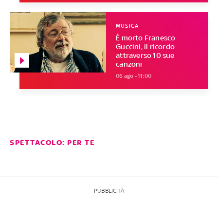
MUSICA
È morto Franesco
Guccini, il ricordo
attraverso 10 sue
canzoni
06 ago - 11:00
SPETTACOLO: PER TE
PUBBLICITÀ