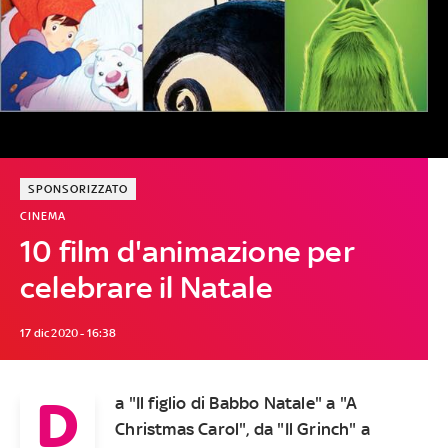
SPONSORIZZATO
CINEMA
10 film d'animazione per
celebrare il Natale
17 dic 2020 - 16:38
D
a "Il figlio di Babbo Natale" a "A
Christmas Carol", da "Il Grinch" a