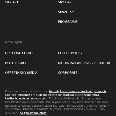
SKY ARTE
SKY BAR
SPAZI SKY
PROGRAMMI
Note legali:
GESTIONE COOKIE
COOKIE POLICY
NOTE LEGALI
DICHIARAZIONE DI ACCESSIBILITÀ
OFFERTA SKY MEDIA
CORPORATE
Per il consumatore clicca qui per i
Moduli, Condizioni contrattuali
,
Privacy &
Cookies
,
informazioni sulle modifiche contrattuali
o per
trasparenza
tariffaria
,
assistenza
e
contatti
. Tutti i marchi Sky e i diritti di proprietà
intellettuale in essi contenuti, sono di proprietà di Sky international AG e sono
utilizzati su licenza. Copyright 2026 Sky Italia - Sky Italia Srl Via Monte Penice, 7 -
20138 Milano P.IVA 04619241005. SkyTG24: ISSN 3035-1537 e SkySport: ISSN
3035-1545.
Segnalazione Abusi