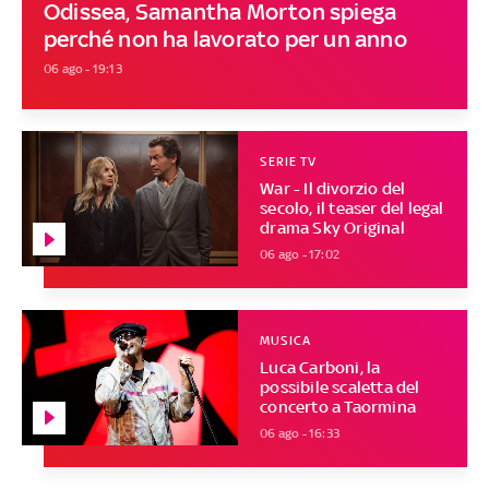
Odissea, Samantha Morton spiega
perché non ha lavorato per un anno
06 ago - 19:13
SERIE TV
War - Il divorzio del
secolo, il teaser del legal
drama Sky Original
06 ago - 17:02
MUSICA
Luca Carboni, la
possibile scaletta del
concerto a Taormina
06 ago - 16:33