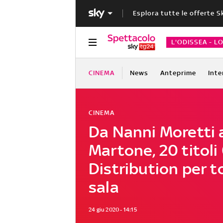
Esplora tutte le offerte S
L'ODISSEA - L
CINEMA
News
Anteprime
Inte
CINEMA
Da Nanni Moretti 
Martone, 20 titoli
Distribution per t
sala
24 giu 2020 - 14:15