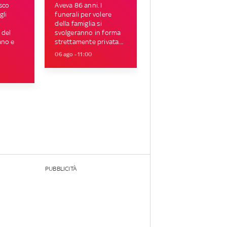
sco
Aveva 86 anni. I
gli
funerali per volere
della famiglia si
 del
svolgeranno in forma
ano e
strettamente privata....
06 ago - 11:00
PUBBLICITÀ