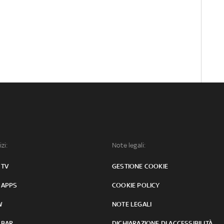
izi:
Note legali:
 TV
GESTIONE COOKIE
 APPS
COOKIE POLICY
W
NOTE LEGALI
 BAR
DICHIARAZIONE DI ACCESSIBILITÀ