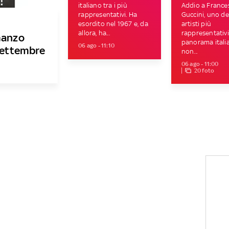
italiano tra i più
Addio a France
rappresentativi. Ha
Guccini, uno de
esordito nel 1967 e, da
artisti più
allora, ha...
rappresentativi
manzo
panorama itali
06 ago - 11:10
 settembre
non...
06 ago - 11:00
20 foto