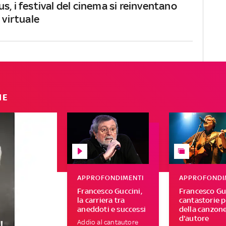
s, i festival del cinema si reinventano
e virtuale
IE
APPROFONDIMENTI
APPROFONDI
Francesco Guccini,
Francesco Guc
la carriera tra
cantastorie p
aneddoti e successi
della canzon
d'autore
Addio al cantautore