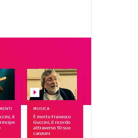
MENTI
MUSICA
cini, il
È morto Franesco
rincipe
Guccini, il ricordo
e
attraverso 10 sue
canzoni