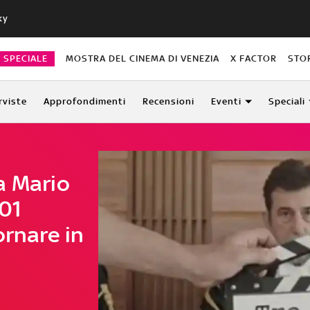
ky
O SPECIALE
MOSTRA DEL CINEMA DI VENEZIA
X FACTOR
STO
rviste
Approfondimenti
Recensioni
Eventi
Speciali
a Mario
 01
ornare in