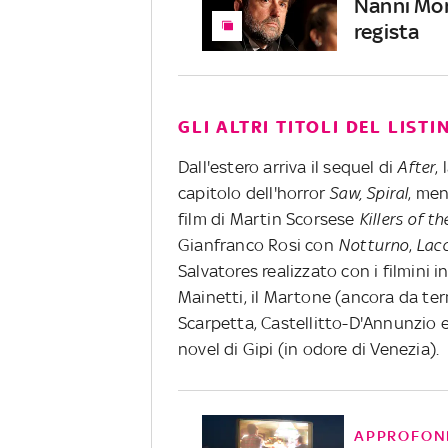
Nanni Mor
regista
GLI ALTRI TITOLI DEL LISTI
Dall'estero arriva il sequel di
After
,
capitolo dell'horror
Saw, Spiral
, men
film di Martin Scorsese
Killers of th
Gianfranco Rosi con
Notturno
,
Lacc
Salvatores realizzato con i filmini 
Mainetti, il Martone (ancora da te
Scarpetta, Castellitto-D'Annunzio 
novel di Gipi (in odore di Venezia).
APPROFON