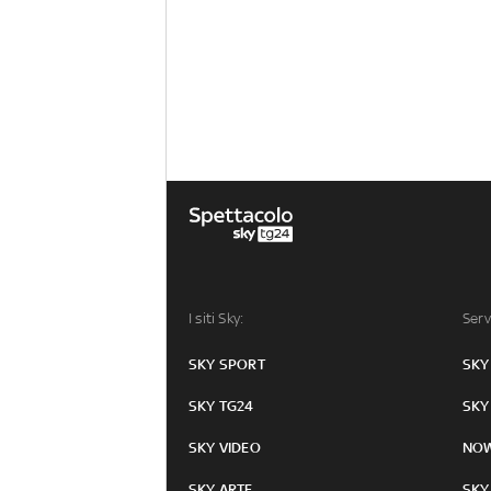
I siti Sky:
Serv
SKY SPORT
SKY
SKY TG24
SKY
SKY VIDEO
NO
SKY ARTE
SKY