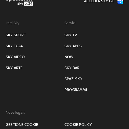
ACCEDI A SKY GO
I siti Sky:
Servizi:
SKY SPORT
SKY TV
SKY TG24
SKY APPS
SKY VIDEO
NOW
SKY ARTE
SKY BAR
SPAZI SKY
PROGRAMMI
Note legali:
GESTIONE COOKIE
COOKIE POLICY