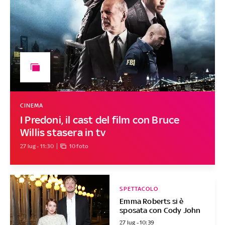
CINEMA
I Predoni, il cast del film con Bruce
Willis stasera in tv
27 lug - 11:30
10 foto
SPETTACOLO
Emma Roberts si è
sposata con Cody John
27 lug - 10:39