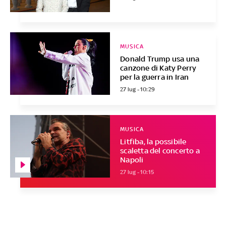
MUSICA
Donald Trump usa una
canzone di Katy Perry
per la guerra in Iran
27 lug - 10:29
MUSICA
Litfiba, la possibile
scaletta del concerto a
Napoli
27 lug - 10:15