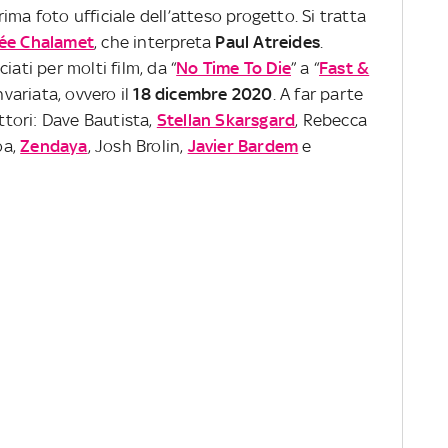
ma foto ufficiale dell’atteso progetto. Si tratta
ée Chalamet
, che interpreta
Paul Atreides
.
iati per molti film, da “
No Time To Die
” a “
Fast &
invariata, ovvero il
18 dicembre 2020
. A far parte
attori: Dave Bautista,
Stellan Skarsgard
, Rebecca
oa,
Zendaya
, Josh Brolin,
Javier Bardem
e