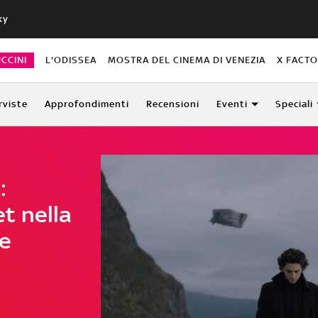
ky
CCINI
L'ODISSEA
MOSTRA DEL CINEMA DI VENEZIA
X FACT
rviste
Approfondimenti
Recensioni
Eventi
Speciali
:
t nella
le