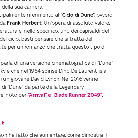
 della sua carriera.
cipalmente riferimento al “
Ciclo di Dune
”, ovvero
i da
Frank Herbert
. Un’opera di assoluto valore,
eratura e, nello specifico, uno dei capisaldi del
el ciclo, basti pensare che si tratta del
ute per un romanzo che tratta questo tipo di
i parla di una versione cinematografica di “Dune”,
y e che nel 1984 spinse Dino De Laurentiis a
di un giovane David Lynch. Nel 2016 venne
ti di “Dune” da parte della Legendary
ve, noto per
“
Arrival
” e “
Blade Runner 2049
”
,
LE
 non ha fatto che aumentare, come dimostra il