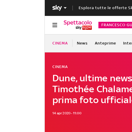
Esplora tutte le offerte S
FRANCESCO GU
CINEMA
News
Anteprime
Inte
CINEMA
Dune, ultime news
Timothée Chalame
prima foto ufficia
14 apr 2020 - 11:00