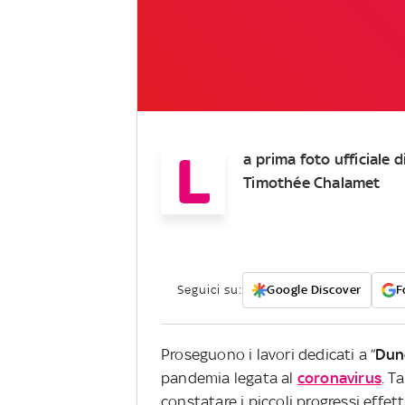
L
a prima foto ufficiale 
Timothée Chalamet
Seguici su:
Google Discover
F
Proseguono i lavori dedicati a “
Dun
pandemia legata al
coronavirus
. T
constatare i piccoli progressi effet