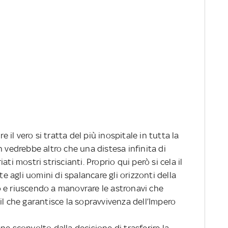
e il vero si tratta del più inospitale in tutta la
n vedrebbe altro che una distesa infinita di
ti mostri striscianti. Proprio qui però si cela il
agli uomini di spalancare gli orizzonti della
 e riuscendo a manovrare le astronavi che
il che garantisce la sopravvivenza dell’Impero
iene sconvolto dalla decisione di trasferire la