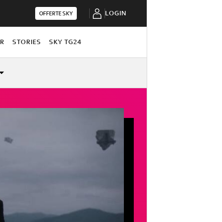
LOGIN
OFFERTE SKY
OR
STORIES
SKY TG24