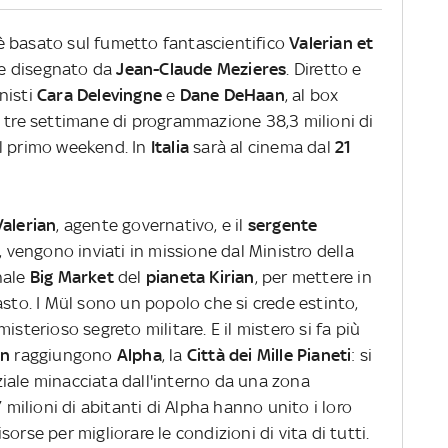
 basato sul fumetto fantascientifico
Valerian et
e disegnato da
Jean-Claude Mezieres
. Diretto e
nisti
Cara Delevingne
e
Dane DeHaan
, al box
e tre settimane di programmazione 38,3 milioni di
nel primo weekend. In
Italia
sarà al cinema dal
21
alerian
, agente governativo, e il
sergente
e, vengono inviati in missione dal Ministro della
nale
Big Market
del
pianeta Kirian
, per mettere in
sto. I Mül sono un popolo che si crede estinto,
isterioso segreto militare. E il mistero si fa più
in
raggiungono
Alpha
, la
Città dei Mille Pianeti
: si
iale minacciata dall'interno da una zona
7 milioni di abitanti di Alpha hanno unito i loro
risorse per migliorare le condizioni di vita di tutti.