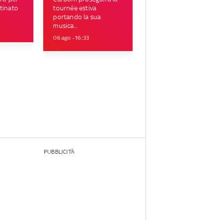
tinato
tournée estiva
portando la sua
musica...
06 ago - 16:33
PUBBLICITÀ