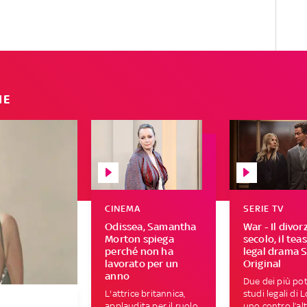
IE
CINEMA
SERIE TV
Odissea, Samantha
War - Il divor
Morton spiega
secolo, il tea
perché non ha
legal drama 
lavorato per un
Original
anno
Due dei più pot
L'attrice britannica,
studi legali di 
applaudita per il ruolo
uno contro l’al