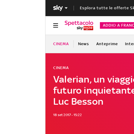
Esplora tutte le offerte S
ADDIO A FRAN
CINEMA
News
Anteprime
Inte
CINEMA
Valerian, un viaggi
futuro inquietant
Luc Besson
18 set 2017 - 15:22