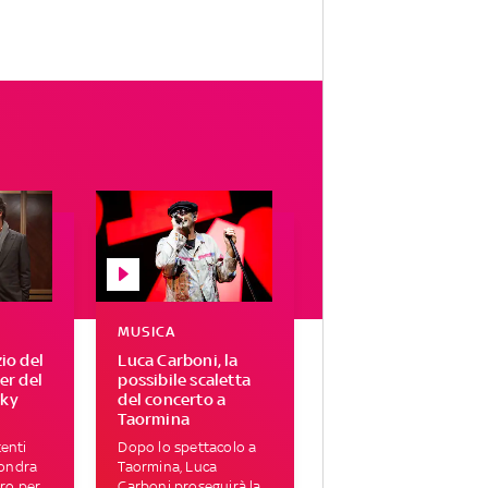
MUSICA
zio del
Luca Carboni, la
ser del
possibile scaletta
Sky
del concerto a
Taormina
enti
Dopo lo spettacolo a
Londra
Taormina, Luca
tro per
Carboni proseguirà la