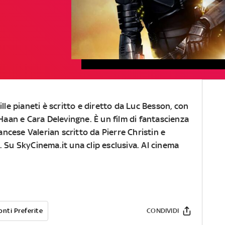
ille pianeti
è scritto e diretto da
Luc Besson
, con
Haan
e
Cara Delevingne
. È un film di fantascienza
rancese
Valerian
scritto da
Pierre Christin
e
. Su
SkyCinema.it
una clip esclusiva. Al cinema
onti Preferite
CONDIVIDI