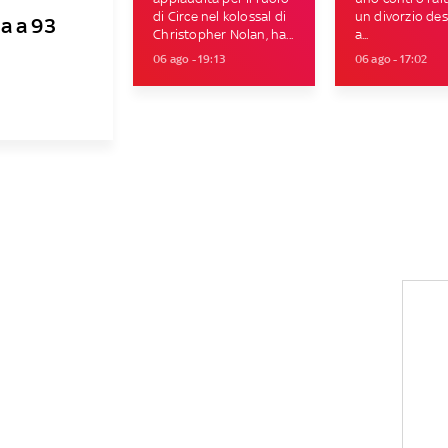
di Circe nel kolossal di
un divorzio des
a a 93
Christopher Nolan, ha...
a...
06 ago - 19:13
06 ago - 17:02