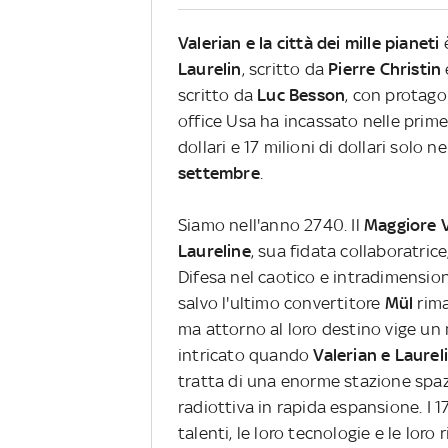
Valerian e la città dei mille pianeti
è
Laurelin
, scritto da
Pierre Christin
scritto da
Luc Besson
, con protago
office Usa ha incassato nelle prim
dollari e 17 milioni di dollari solo 
settembre
.
Siamo nell'anno 2740. Il
Maggiore V
Laureline
, sua fidata collaboratric
Difesa nel caotico e intradimensio
salvo l'ultimo convertitore
Mül
rima
ma attorno al loro destino vige un m
intricato quando
Valerian e Laurel
tratta di una enorme stazione spaz
radiottiva in rapida espansione. I 1
talenti, le loro tecnologie e le loro 