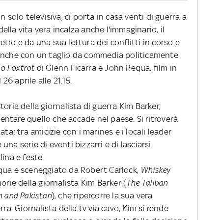
n solo televisiva, ci porta in casa venti di guerra a
 della vita vera incalza anche l'immaginario, il
tro e da una sua lettura dei conflitti in corso e
 Anche con un taglio da commedia politicamente
o Foxtrot
di Glenn Ficarra e John Requa, film in
6 aprile alle 21.15.
oria della giornalista di guerra Kim Barker,
ntare quello che accade nel paese. Si ritroverà
ta: tra amicizie con i marines e i locali leader
na serie di eventi bizzarri e di lasciarsi
ina e feste.
equa e sceneggiato da Robert Carlock,
Whiskey
orie della giornalista Kim Barker (
The Taliban
n and Pakistan
), che ripercorre la sua vera
ra. Giornalista della tv via cavo, Kim si rende