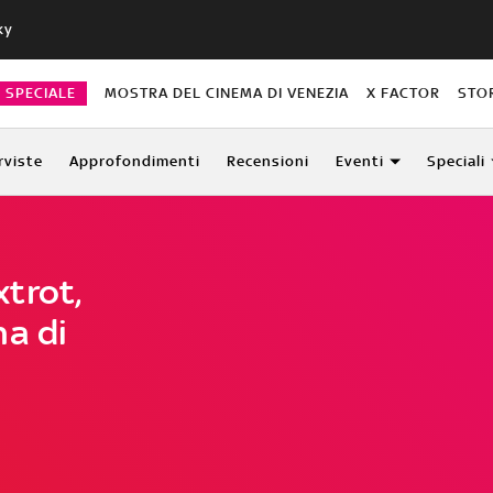
ky
O SPECIALE
MOSTRA DEL CINEMA DI VENEZIA
X FACTOR
STO
rviste
Approfondimenti
Recensioni
Eventi
Speciali
trot,
na di