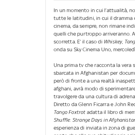
In un momento in cui l’attualità, no
tutte le latitudini, in cui il dramma
cinema, da sempre, non rimane indie
quelli che purtroppo arriveranno.
scorretta. E’ il caso di
Whiskey, Tang
onda su Sky Cinema Uno, mercoledì 2
Una prima tv che racconta la vera st
sbarcata in Afghanistan per docume
però di fronte a una realtà inaspetta
afghani, avrà modo di sperimentare u
travolgere da una cultura di adrenal
Diretto da Glenn Ficarra e John R
Tango Foxtrot
adatta il libro di mem
Shuffle: Strange Days in Afghanista
esperienza di inviata in zona di guer