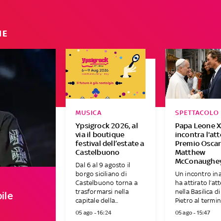
IE
MUSICA
SPETTACOLO
Ypsigrock 2026, al
Papa Leone X
via il boutique
incontra l'at
festival dell’estate a
Premio Osca
Castelbuono
Matthew
McConaughe
Dal 6 al 9 agosto il
borgo siciliano di
Un incontro in
Castelbuono torna a
ha attirato l’at
trasformarsi nella
nella Basilica d
ile
capitale della...
Pietro al termine
05 ago - 16:24
05 ago - 15:47