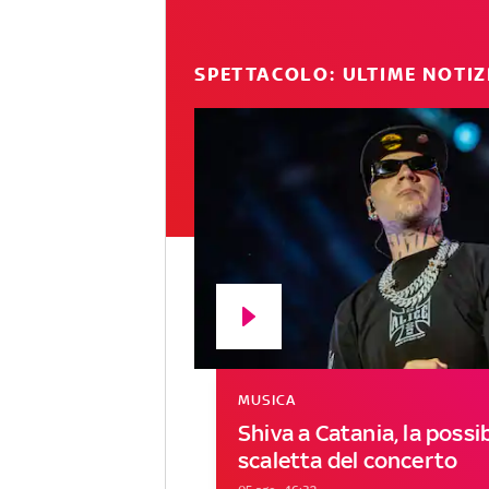
SPETTACOLO: ULTIME NOTIZ
MUSICA
Shiva a Catania, la possib
scaletta del concerto