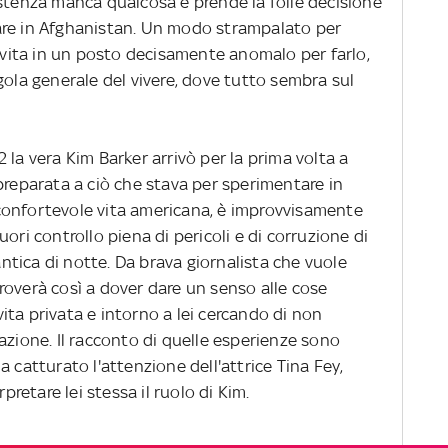
istenza manca qualcosa e prende la folle decisione
are in Afghanistan. Un modo strampalato per
 vita in un posto decisamente anomalo per farlo,
gola generale del vivere, dove tutto sembra sul
 la vera Kim Barker arrivò per la prima volta a
preparata a ciò che stava per sperimentare in
confortevole vita americana, è improvvisamente
ori controllo piena di pericoli e di corruzione di
tica di notte. Da brava giornalista che vuole
itroverà così a dover dare un senso alle cose
ta privata e intorno a lei cercando di non
azione. Il racconto di quelle esperienze sono
 catturato l'attenzione dell'attrice Tina Fey,
rpretare lei stessa il ruolo di Kim.