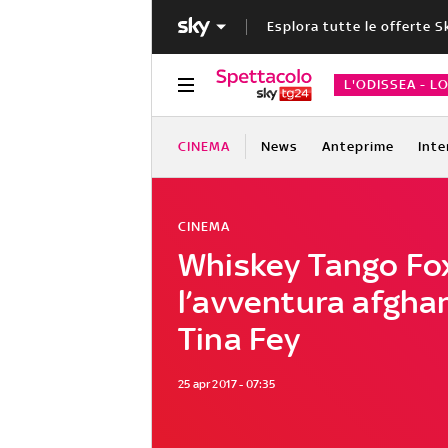
Esplora tutte le offerte S
L'ODISSEA - L
CINEMA
News
Anteprime
Inte
CINEMA
Whiskey Tango Fox
l’avventura afgha
Tina Fey
25 apr 2017 - 07:35