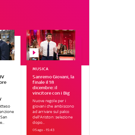
MUSICA
IV
Sanremo Giovani, la
tore
finale il 18
r
dicembre: il
vincitore con i Big
y
Nuove regole per i
atteso
giovani che ambiscono
tenzione
ad arrivare sul palco
i San
dell'Ariston: selezione
...
dopo...
05 ago - 15:43