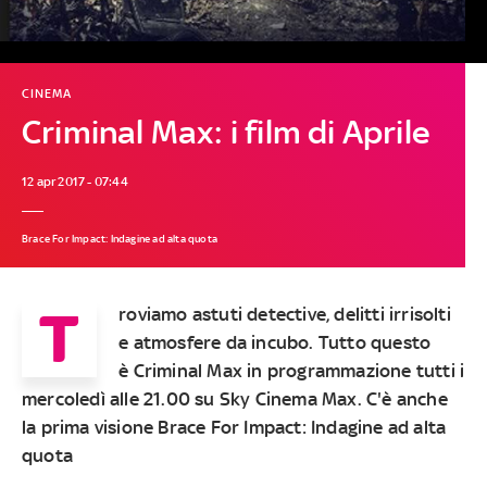
CINEMA
Criminal Max: i film di Aprile
12 apr 2017 - 07:44
Brace For Impact: Indagine ad alta quota
T
roviamo astuti detective, delitti irrisolti
e atmosfere da incubo. Tutto questo
è
Criminal Max
in programmazione tutti i
mercoledì alle 21.00 su
Sky Cinema Max.
C'è anche
la prima visione
Brace For Impact: Indagine ad alta
quota