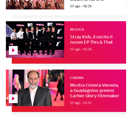
07 ago - 18:29
MUSICA
Stray Kids, è uscito il
nuovo EP This & That
07 ago - 15:09
CINEMA
Mostra Cinema Venezia,
a Guadagnino premio
Cartier Glory Filmmaker
07 ago - 13:24