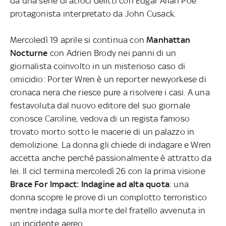
da una serie di atroci delitti con Edgar Allan Poe
protagonista interpretato da John Cusack.
Mercoledì 19 aprile si continua con
Manhattan
Nocturne
con Adrien Brody nei panni di un
giornalista coinvolto in un misterioso caso di
omicidio: Porter Wren è un reporter newyorkese di
cronaca nera che riesce pure a risolvere i casi. A una
festavoluta dal nuovo editore del suo giornale
conosce Caroline, vedova di un regista famoso
trovato morto sotto le macerie di un palazzo in
demolizione. La donna gli chiede di indagare e Wren
accetta anche perché passionalmente è attratto da
lei. Il cicl termina mercoledì 26 con la prima visione
Brace For Impact: Indagine ad alta quota
: una
donna scopre le prove di un complotto terroristico
mentre indaga sulla morte del fratello avvenuta in
un incidente aereo.