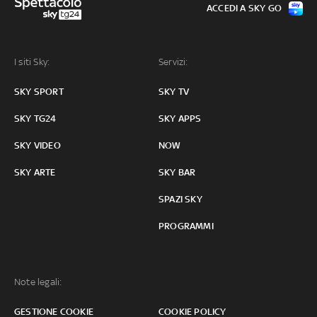
ACCEDI A SKY GO
I siti Sky:
Servizi:
SKY SPORT
SKY TV
SKY TG24
SKY APPS
SKY VIDEO
NOW
SKY ARTE
SKY BAR
SPAZI SKY
PROGRAMMI
Note legali:
GESTIONE COOKIE
COOKIE POLICY