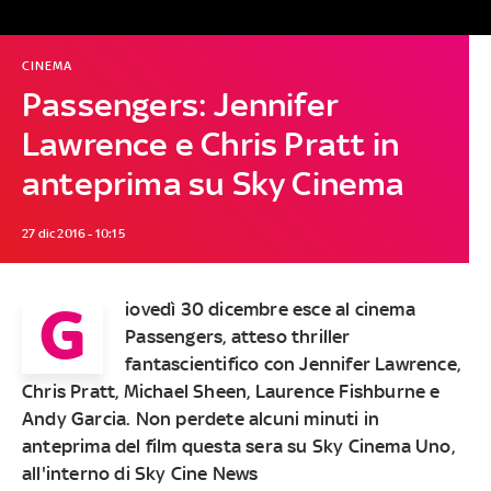
CINEMA
Passengers: Jennifer
Lawrence e Chris Pratt in
anteprima su Sky Cinema
27 dic 2016 - 10:15
G
iovedì 30 dicembre esce al cinema
Passengers, atteso thriller
fantascientifico con Jennifer Lawrence,
Chris Pratt,
Michael Sheen, Laurence Fishburne
e
Andy Garcia.
Non perdete alcuni minuti in
anteprima del film questa sera su Sky Cinema Uno,
all'interno di Sky Cine News