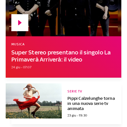
MUSICA
Super Stereo presentano il singolo La
Primaverà Arriverà: il video
24 giu - 07:07
SERIE TV
Pippi Calzelunghe torna
in una nuova serie tv
animata
23 giu - 19:30