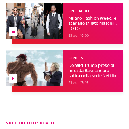
SPETTACOLO
Milano Fashion Week, le
star alle sfilate maschili.
FOTO
23 giu - 18:00
SERIE TV
Donald Trump preso di
mira da Baki: ancora
satira nella serie Netflix
23 giu - 17:45
SPETTACOLO: PER TE