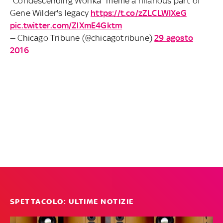
"Condescending Wonka" meme a hilarious part of
Gene Wilder's legacy
https://t.co/zZLCLWIXeG
pic.twitter.com/ZlXmE4Gktm
— Chicago Tribune (@chicagotribune)
29 agosto
2016
SPETTACOLO: ULTIME NOTIZIE