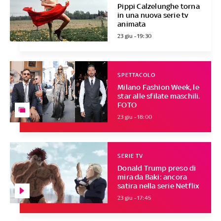
Pippi Calzelunghe torna
in una nuova serie tv
animata
23 giu - 19:30
SPETTACOLO
Milano Fashion Week, le
star alle sfilate maschili.
FOTO
23 giu - 18:00
SERIE TV
Donald Trump preso di
mira da Baki: ancora
satira nella serie Netflix
23 giu - 17:45