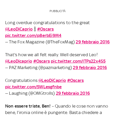
PUBBLICITÀ
Long overdue congratulations to the great
@LeoDiCaprio
🍾
#Oscars
pic.twitter.com/p8erbEi9M4
— The Fox Magazine (@TheFoxMag)
29 febbraio 2016
That's how we all felt really. Well deserved Leo!
@LeoDicaprio
#Oscars
pic.twitter.com/lTPs22x4S5
— PAZ Marketing (@pazmarketing)
29 febbraio 2016
Congratulations
@LeoDiCaprio
#Oscars
pic.twitter.com/5WLesgfnbe
— Laughing (@OMGtrolls)
29 febbraio 2016
Non essere triste, Ben!
– Quando le cose non vanno
bene, l’ironia online è pungente. Basta chiedere a