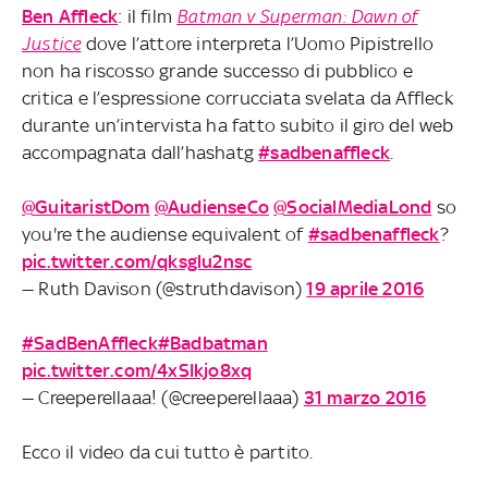
Ben Affleck
: il film
Batman v Superman: Dawn of
Justice
dove l’attore interpreta l’Uomo Pipistrello
non ha riscosso grande successo di pubblico e
critica e l’espressione corrucciata svelata da Affleck
durante un’intervista ha fatto subito il giro del web
accompagnata dall’hashatg
#sadbenaffleck
.
@GuitaristDom
@AudienseCo
@SocialMediaLond
so
you're the audiense equivalent of
#sadbenaffleck
?
pic.twitter.com/qksglu2nsc
— Ruth Davison (@struthdavison)
19 aprile 2016
#SadBenAffleck
#Badbatman
pic.twitter.com/4xSIkjo8xq
— Creeperellaaa! (@creeperellaaa)
31 marzo 2016
Ecco il video da cui tutto è partito.