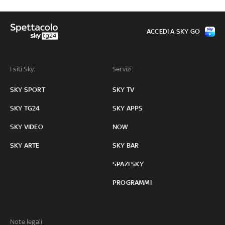
ACCEDI A SKY GO
I siti Sky:
Servizi:
SKY SPORT
SKY TV
SKY TG24
SKY APPS
SKY VIDEO
NOW
SKY ARTE
SKY BAR
SPAZI SKY
PROGRAMMI
Note legali: