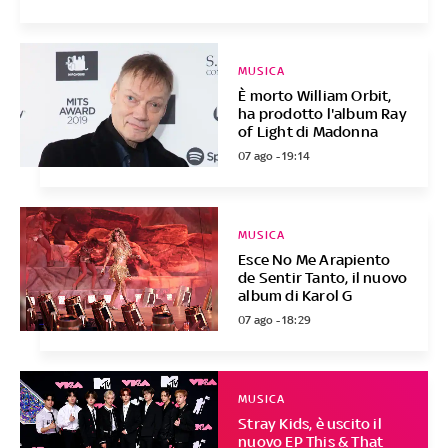
MUSICA
È morto William Orbit,
ha prodotto l'album Ray
of Light di Madonna
07 ago - 19:14
MUSICA
Esce No Me Arapiento
de Sentir Tanto, il nuovo
album di Karol G
07 ago - 18:29
MUSICA
Stray Kids, è uscito il
nuovo EP This & That