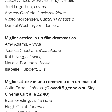
Casey Affleck,
Manchester by the Sea
Joel Edgerton,
Loving
Andrew Garfield,
Hacksaw Ridge
Viggo Mortensen,
Captain Fantastic
Denzel Washington, Barriere
Miglior attrice in un film drammatico
Amy Adams,
Arrival
Jessica Chastain,
Miss Sloane
Ruth Negga,
Loving
Natalie Portman,
Jackie
Isabelle Huppert,
Elle
Miglior attore in una commedia o in un musical
Colin Farrell,
Lobster
(Giovedì 5 gennaio su Sky
Cinema Cult alle 22.40)
Ryan Gosling,
La La Land
Hugh Grant,
Florence