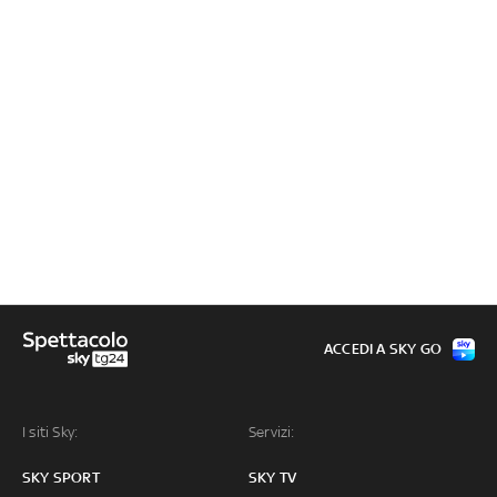
ACCEDI A SKY GO
I siti Sky:
Servizi:
SKY SPORT
SKY TV