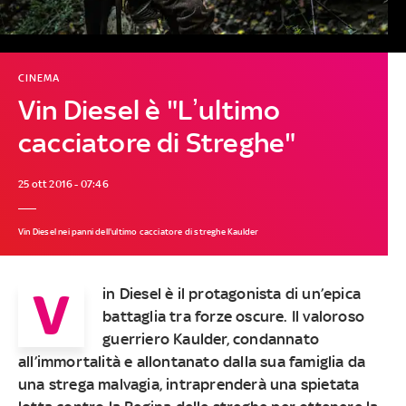
CINEMA
Vin Diesel è "Lʼultimo
cacciatore di Streghe"
25 ott 2016 - 07:46
Vin Diesel nei panni dell'ultimo cacciatore di streghe Kaulder
V
in Diesel è il protagonista di un’epica
battaglia tra forze oscure. Il valoroso
guerriero Kaulder, condannato
all’immortalità e allontanato dalla sua famiglia da
una strega malvagia, intraprenderà una spietata