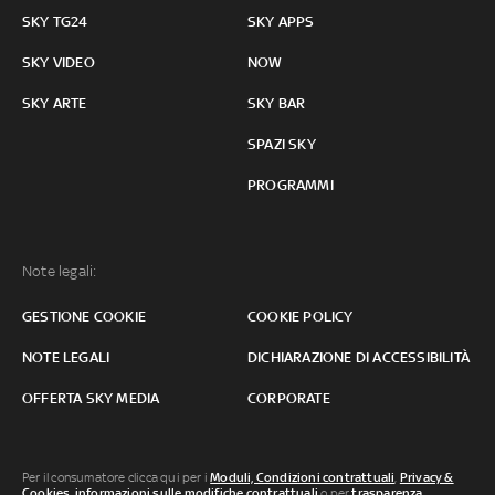
SKY TG24
SKY APPS
SKY VIDEO
NOW
SKY ARTE
SKY BAR
SPAZI SKY
PROGRAMMI
Note legali:
GESTIONE COOKIE
COOKIE POLICY
NOTE LEGALI
DICHIARAZIONE DI ACCESSIBILITÀ
OFFERTA SKY MEDIA
CORPORATE
Per il consumatore clicca qui per i
Moduli, Condizioni contrattuali
,
Privacy &
Cookies
,
informazioni sulle modifiche contrattuali
o per
trasparenza