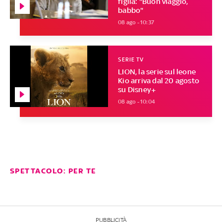
figlia: "Buon viaggio,
babbo"
08 ago - 10:37
SERIE TV
LION, la serie sul leone
Kio arriva dal 20 agosto
su Disney+
08 ago - 10:04
SPETTACOLO: PER TE
PUBBLICITÀ