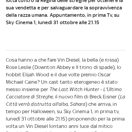
lotta contro la Regina delle streghe per ottenere la
sua vendetta e per salvaguardare la sopravvivenza
della razza umana. Appuntamento, in prima Tv, su
Sky Cinema 1, lunedì 31 ottobre alle 21.15
Cosa hanno a che fare Vin Diesel, la bella (e rossa)
Rose Leslie (Downton Abbey e Il trono di spade), lo
hobbit Elijah Wood e il due volte premio Oscar
Michael Caine? Un cast tanto eterogeneo è stato
messo insieme per
The Last Witch Hunter - L'Ultimo
Cacciatore di Streghe
, il nuovo film di Breck Eisner (
La
Città verrà distrutta all'alba
,
Sahara
) che arriva, in
tempo per Halloween, su Sky Cinema 1, in prima tv,
lunedì 31 ottobre alle 21.15) proponendo per la prima
volta un Vin Diesel lontano anni luce dal mitico