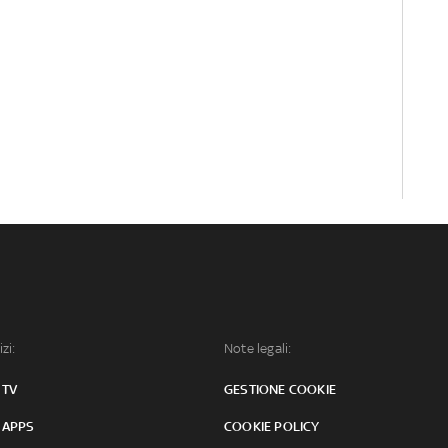
izi:
Note legali:
 TV
GESTIONE COOKIE
 APPS
COOKIE POLICY