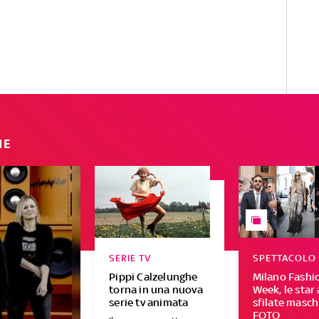
IE
SERIE TV
SPETTACOLO
Pippi Calzelunghe
Milano Fashi
torna in una nuova
Week, le star 
serie tv animata
sfilate maschi
FOTO