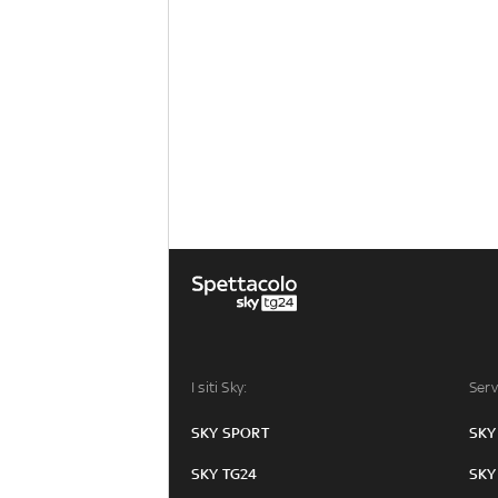
I siti Sky:
Serv
SKY SPORT
SKY
SKY TG24
SKY