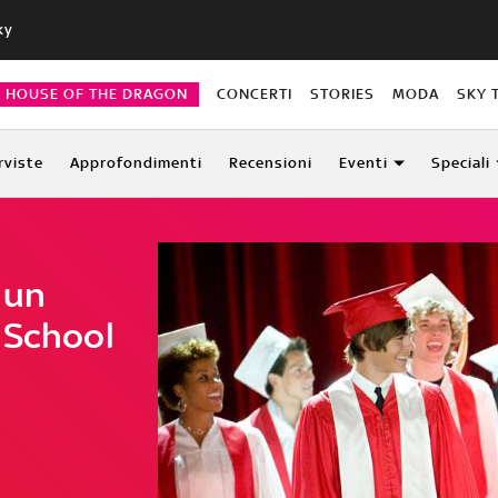
ky
HOUSE OF THE DRAGON
CONCERTI
STORIES
MODA
SKY 
rviste
Approfondimenti
Recensioni
Eventi
Speciali
 un
 School