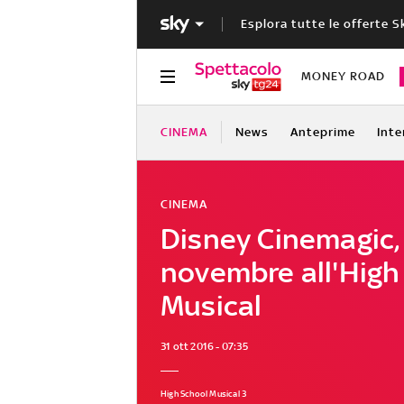
Esplora tutte le offerte S
MONEY ROAD
CINEMA
News
Anteprime
Inte
CINEMA
Disney Cinemagic,
novembre all'High
Musical
31 ott 2016 - 07:35
High School Musical 3