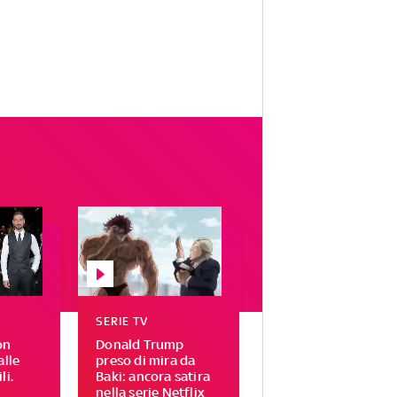
SERIE TV
on
Donald Trump
alle
preso di mira da
li.
Baki: ancora satira
nella serie Netflix