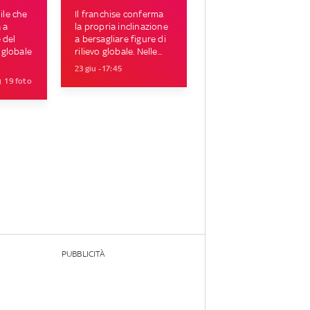
le che
Il franchise conferma
 a
la propria inclinazione
 del
a bersagliare figure di
 globale
rilievo globale. Nelle...
23 giu - 17:45
19 foto
PUBBLICITÀ