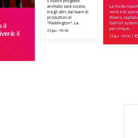
Il nuovo progetto
animato sarà curato,
La moda maschi
tra gli altri, dal team di
verrà è di scena
produttori di
Milano, capitale
"Paddington". La...
fashion system
 il
per cinque...
23 giu - 19:30
verà: il
23 giu - 18:00