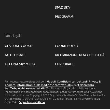
SPAZI SKY
PROGRAMMI
Note legali:
GESTIONE COOKIE
COOKIE POLICY
NOTE LEGALI
DICHIARAZIONE DI ACCESSIBILITÀ
OFFERTA SKY MEDIA
CORPORATE
Per il consumatore clicca qui per i
Moduli, Condizioni contrattuali
,
Privacy &
Cookies
,
informazioni sulle modifiche contrattuali
o per
trasparenza
tariffaria
,
assistenza
e
contatti
. Tutti i marchi Sky e i diritti di proprietà
intellettuale in essi contenuti, sono di proprietà di Sky international AG e sono
utilizzati su licenza. Copyright 2026 Sky Italia - Sky Italia Srl Via Monte Penice, 7 -
20138 Milano P.IVA 04619241005. SkyTG24: ISSN 3035-1537 e SkySport: ISSN
3035-1545.
Segnalazione Abusi