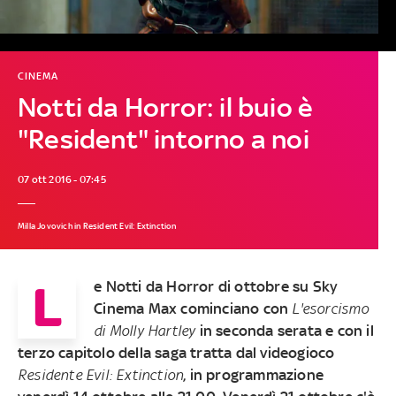
CINEMA
Notti da Horror: il buio è
"Resident" intorno a noi
07 ott 2016 - 07:45
Milla Jovovich in Resident Evil: Extinction
L
e Notti da Horror di ottobre su Sky
Cinema Max cominciano con
L'esorcismo
di Molly Hartley
in seconda serata e con il
terzo capitolo della saga tratta dal videogioco
Residente Evil: Extinction
, in programmazione