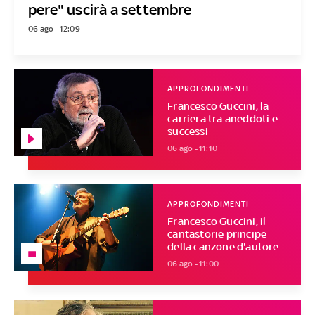
pere" uscirà a settembre
06 ago - 12:09
APPROFONDIMENTI
Francesco Guccini, la
carriera tra aneddoti e
successi
06 ago - 11:10
APPROFONDIMENTI
Francesco Guccini, il
cantastorie principe
della canzone d'autore
06 ago - 11:00