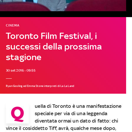
CINEMA
Toronto Film Festival, i
successi della prossima
stagione
30 set 2016 - 09:55
Ryan Gosling ed Emma Stone interpreti di La La Land
Q
uella di Toronto è una manifestazione
speciale per via di una leggenda
diventata ormai un dato di fatto: chi
vince il cosiddetto Tiff, avrà, qualche mese dopo,