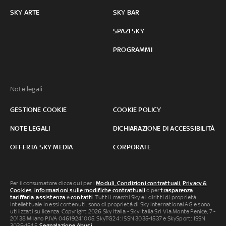
SKY ARTE
SKY BAR
SPAZI SKY
PROGRAMMI
Note legali:
GESTIONE COOKIE
COOKIE POLICY
NOTE LEGALI
DICHIARAZIONE DI ACCESSIBILITÀ
OFFERTA SKY MEDIA
CORPORATE
Per il consumatore clicca qui per i
Moduli, Condizioni contrattuali
,
Privacy &
Cookies
,
informazioni sulle modifiche contrattuali
o per
trasparenza
tariffaria
,
assistenza
e
contatti
. Tutti i marchi Sky e i diritti di proprietà
intellettuale in essi contenuti, sono di proprietà di Sky international AG e sono
utilizzati su licenza. Copyright 2026 Sky Italia - Sky Italia Srl Via Monte Penice, 7 -
20138 Milano P.IVA 04619241005. SkyTG24: ISSN 3035-1537 e SkySport: ISSN
3035-1545.
Segnalazione Abusi