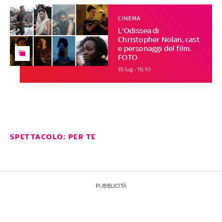
CINEMA
L'Odissea di
Christopher Nolan, cast
e personaggi del film.
FOTO
15 lug - 15:10
SPETTACOLO: PER TE
PUBBLICITÀ