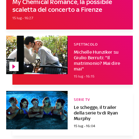
My Chemical Romance, la possibile
scaletta del concerto a Firenze
15 lug - 16:27
SPETTACOLO
Michelle Hunziker su
Giulio Berruti: "Il
matrimonio? Mai dire
mai"
15 lug - 16:15
SERIE TV
Le schegge, il trailer
della serie tv di Ryan
Murphy
15 lug - 16:04