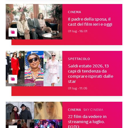
CINEMA
Il padre della sposa, il
cast del film ieri e oggi
01 lug - 16:01
SPETTACOLO
Saldi estate 2026, 13
capi di tendenza da
comprare ispirati dalle
star
01 lug - 11:05
CINEMA
SKY CINEMA
22 film da vedere in
streaming a luglio.
FOTO