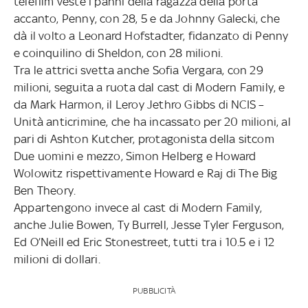
telefilm veste i panni della ragazza della porta
accanto, Penny, con 28, 5 e da Johnny Galecki, che
dà il volto a Leonard Hofstadter, fidanzato di Penny
e coinquilino di Sheldon, con 28 milioni.
Tra le attrici svetta anche Sofia Vergara, con 29
milioni, seguita a ruota dal cast di Modern Family, e
da Mark Harmon, il Leroy Jethro Gibbs di NCIS –
Unità anticrimine, che ha incassato per 20 milioni, al
pari di Ashton Kutcher, protagonista della sitcom
Due uomini e mezzo, Simon Helberg e Howard
Wolowitz rispettivamente Howard e Raj di The Big
Ben Theory.
Appartengono invece al cast di Modern Family,
anche Julie Bowen, Ty Burrell, Jesse Tyler Ferguson,
Ed O’Neill ed Eric Stonestreet, tutti tra i 10.5 e i 12
milioni di dollari.
PUBBLICITÀ