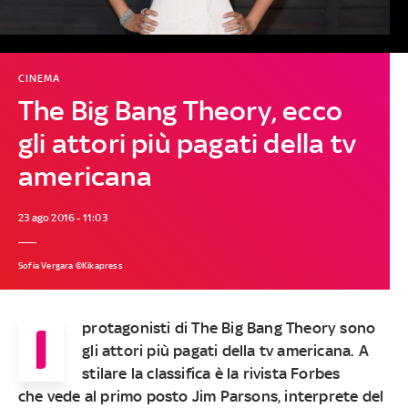
CINEMA
The Big Bang Theory, ecco
gli attori più pagati della tv
americana
23 ago 2016 - 11:03
Sofia Vergara ©Kikapress
I
protagonisti di The Big Bang Theory sono
gli attori più pagati della tv americana. A
stilare la classifica è la rivista Forbes
che vede al primo posto Jim Parsons, interprete del