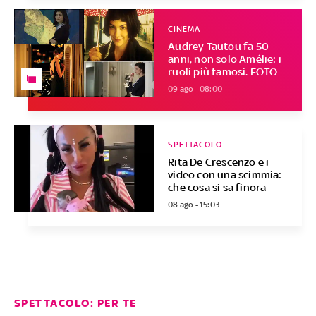
CINEMA
Audrey Tautou fa 50
anni, non solo Amélie: i
ruoli più famosi. FOTO
09 ago - 08:00
SPETTACOLO
Rita De Crescenzo e i
video con una scimmia:
che cosa si sa finora
08 ago - 15:03
SPETTACOLO: PER TE