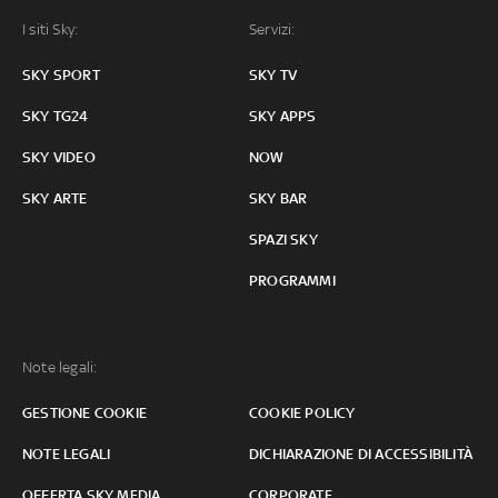
I siti Sky:
Servizi:
SKY SPORT
SKY TV
SKY TG24
SKY APPS
SKY VIDEO
NOW
SKY ARTE
SKY BAR
SPAZI SKY
PROGRAMMI
Note legali:
GESTIONE COOKIE
COOKIE POLICY
NOTE LEGALI
DICHIARAZIONE DI ACCESSIBILITÀ
OFFERTA SKY MEDIA
CORPORATE