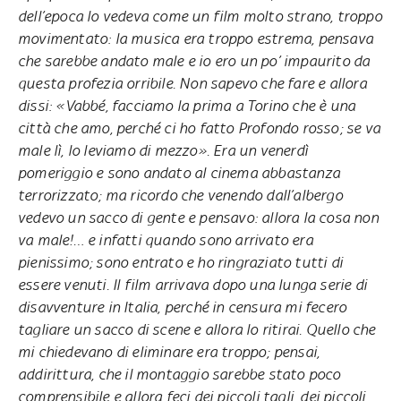
dell’epoca lo vedeva come un film molto strano, troppo
movimentato: la musica era troppo estrema, pensava
che sarebbe andato male e io ero un po’ impaurito da
questa profezia orribile. Non sapevo che fare e allora
dissi: «Vabbé, facciamo la prima a Torino che è una
città che amo, perché ci ho fatto Profondo rosso; se va
male lì, lo leviamo di mezzo». Era un venerdì
pomeriggio e sono andato al cinema abbastanza
terrorizzato; ma ricordo che venendo dall’albergo
vedevo un sacco di gente e pensavo: allora la cosa non
va male!… e infatti quando sono arrivato era
pienissimo; sono entrato e ho ringraziato tutti di
essere venuti. Il film arrivava dopo una lunga serie di
disavventure in Italia, perché in censura mi fecero
tagliare un sacco di scene e allora lo ritirai. Quello che
mi chiedevano di eliminare era troppo; pensai,
addirittura, che il montaggio sarebbe stato poco
comprensibile e allora feci dei piccoli tagli, dei piccoli