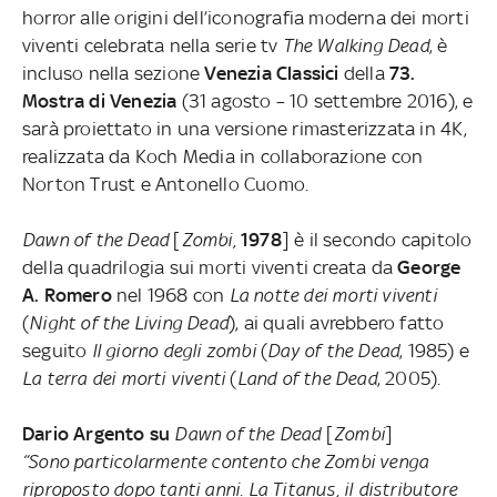
horror
alle origini dell’iconografia moderna dei morti
viventi celebrata nella serie tv
The Walking Dead
, è
incluso nella sezione
Venezia Classici
della
73.
Mostra di Venezia
(31 agosto – 10 settembre 2016), e
sarà proiettato in una versione rimasterizzata in 4K,
realizzata da Koch Media in collaborazione con
Norton Trust e Antonello Cuomo.
Dawn of the Dead
[
Zombi,
1978
] è il secondo capitolo
della quadrilogia sui morti viventi creata da
George
A. Romero
nel 1968 con
La notte dei morti viventi
(
Night of the Living Dead
), ai quali avrebbero fatto
seguito
Il giorno degli zombi
(
Day of the Dead
, 1985) e
La terra dei morti viventi
(
Land of the Dead
, 2005).
Dario Argento su
Dawn of the Dead
[
Zombi
]
“Sono particolarmente contento che Zombi venga
riproposto dopo tanti anni. La Titanus, il distributore