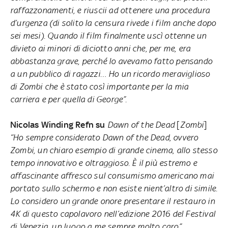
raffazzonamenti, e riuscii ad ottenere una procedura
d’urgenza (di solito la censura rivede i film anche dopo
sei mesi). Quando il film finalmente uscì ottenne un
divieto ai minori di diciotto anni che, per me, era
abbastanza grave, perché lo avevamo fatto pensando
a un pubblico di ragazzi… Ho un ricordo meraviglioso
di Zombi che è stato così importante per la mia
carriera e per quella di George”.
Nicolas Winding Refn su
Dawn of the Dead
[
Zombi
]
“Ho sempre considerato Dawn of the Dead, ovvero
Zombi, un chiaro esempio di grande cinema, allo stesso
tempo innovativo e oltraggioso. È il più estremo e
affascinante affresco sul consumismo americano mai
portato sullo schermo e non esiste nient’altro di simile.
Lo considero un grande onore presentare il restauro in
4K di questo capolavoro nell’edizione 2016 del Festival
di Venezia, un luogo a me sempre molto caro”.