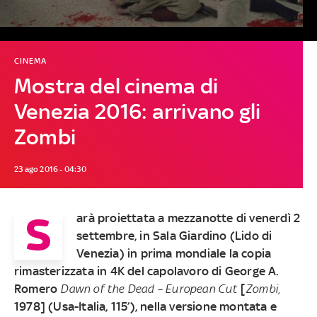
CINEMA
Mostra del cinema di
Venezia 2016: arrivano gli
Zombi
23 ago 2016 - 04:30
S
arà proiettata a
mezzanotte
di
venerdì 2
settembre
, in
Sala Giardino
(Lido di
Venezia) in prima mondiale la
copia
rimasterizzata in 4K
del capolavoro di
George A.
Romero
Dawn of the Dead – European Cut
[
Zombi,
1978
] (Usa-Italia, 115’), nella versione montata e