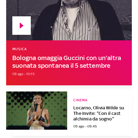
MUSICA
Bologna omaggia Guccini con un'altra
suonata spontanea il 5 settembre
09 ago - 10:15
CINEMA
Locarno, Olivia Wilde su
The Invite: “Con il cast
alchimia da sogno”
09 ago - 09:45