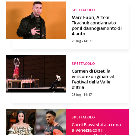
SPETTACOLO
Mare Fuori, Artem
Tkachuk condannato
per il dannegiamento di
4 auto
23 lug - 14:59
SPETTACOLO
Carmen di Bizet, la
versione originale al
Festival della Valle
d’Itria
23 lug - 14:17
SPETTACOLO
Cardi B avvistata a cena
a Venezia con il