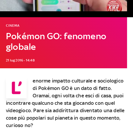
CINEMA
Pokémon GO: fenomeno
globale
21 lug 2016 - 14:48
L’
enorme impatto culturale
e sociologico
di
Pokémon GO
è un dato di fatto.
Oramai, ogni volta che esci di casa, puoi
incontrare qualcuno che sta giocando con quel
videogioco. Pare sia addirittura diventato
una delle
cose più popolari sul pianeta
in questo momento,
curioso no?