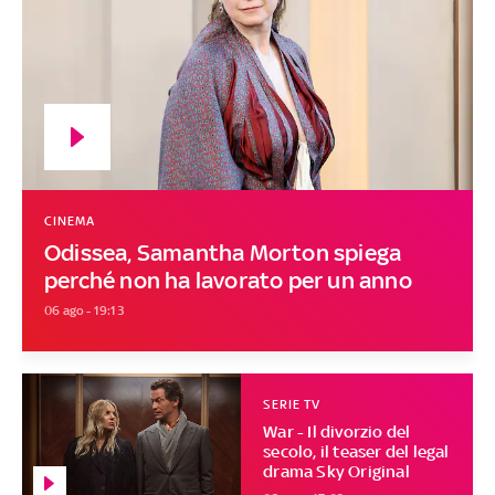
CINEMA
Odissea, Samantha Morton spiega
perché non ha lavorato per un anno
06 ago - 19:13
SERIE TV
War - Il divorzio del
secolo, il teaser del legal
drama Sky Original