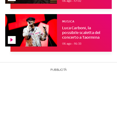
06 ago - 17:02
MUSICA
Luca Carboni, la
possibile scaletta del
concerto a Taormina
06 ago - 16:33
PUBBLICITÀ