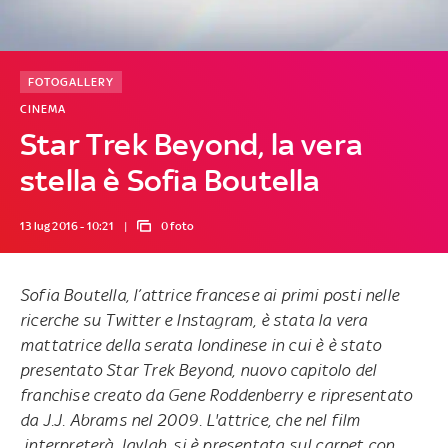
FOTOGALLERY
CINEMA
Star Trek Beyond, la vera
stella è Sofia Boutella
13 lug 2016 - 10:21
0 foto
Sofia Boutella, l’attrice francese ai primi posti nelle
ricerche su Twitter e Instagram, è stata la vera
mattatrice della serata londinese in cui è è stato
presentato
Star Trek Beyond
, nuovo capitolo del
franchise creato da Gene Roddenberry e ripresentato
da J.J. Abrams nel 2009. L'attrice, che nel film
interpreterà Jaylah, si è presentata sul carpet con