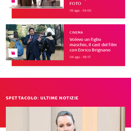
FOTO
05 ago - 14:00
CINEMA
Volevo un figlio
maschio, il cast del film
con Enrico Brignano
04 ago - 18:17
SPETTACOLO: ULTIME NOTIZIE