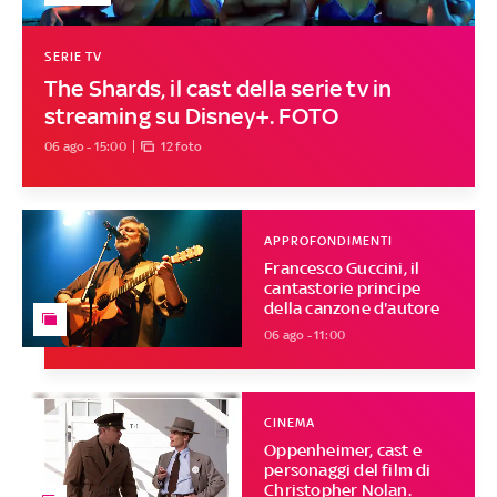
SERIE TV
The Shards, il cast della serie tv in
streaming su Disney+. FOTO
06 ago - 15:00
12 foto
APPROFONDIMENTI
Francesco Guccini, il
cantastorie principe
della canzone d'autore
06 ago - 11:00
CINEMA
Oppenheimer, cast e
personaggi del film di
Christopher Nolan.