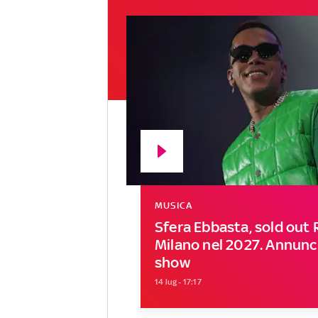
MUSICA
Sfera Ebbasta, sold out
Milano nel 2027. Annunci
show
14 lug - 17:17