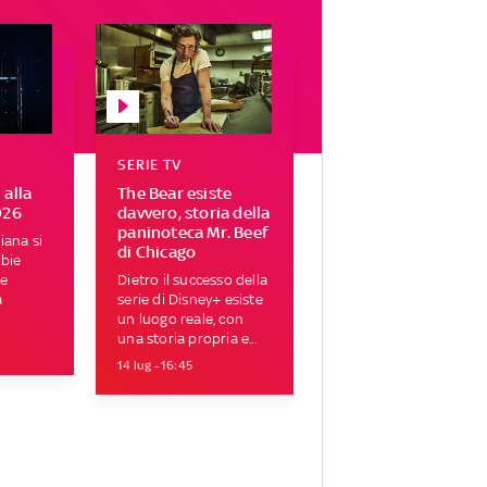
SERIE TV
 alla
The Bear esiste
026
davvero, storia della
paninoteca Mr. Beef
iana si
di Chicago
bbie
le
Dietro il successo della
a
serie di Disney+ esiste
un luogo reale, con
una storia propria e...
14 lug - 16:45