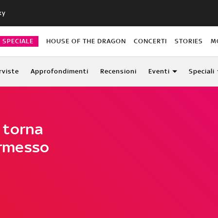
ky
O SPECIALE
HOUSE OF THE DRAGON
CONCERTI
STORIES
M
rviste
Approfondimenti
Recensioni
Eventi
Speciali
 torna
permesso