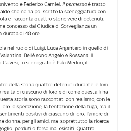
onivento e Federico Carniel,
Il permesso
è tratto
aldo che ne ha poi scritto la sceneggiatura con
a e racconta quattro storie vere di detenuti,
ene concesso dal Giudice di Sorveglianza un
a durata di 48 ore.
a nel ruolo di Luigi, Luca Argentero in quello di
Valentina Bellè sono Angelo e Rossana. Il
o Calvesi, lo scenografo è Paki Meduri, il
entro della storia quattro detenuti durante le loro
realtà di ciascuno di loro e di come questa li ha
 questa storia sono raccontati con realismo, con le
a loro disperazione, la tentazione della fuga, ma il
sentimenti positivi di ciascuno di loro: l'amore di
una donna, per gli amici, ma soprattutto la ricerca
goglio perduti o forse mai esistiti. Quattro