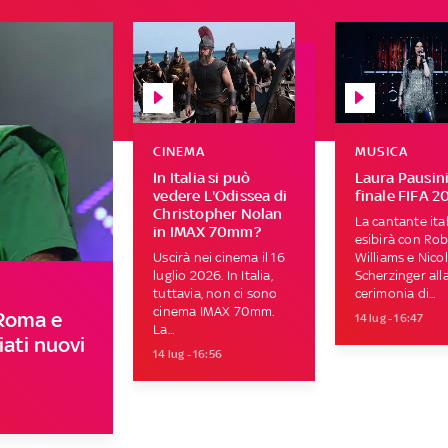
CINEMA
MUSICA
In Italia si può
Laura Pausini
vedere L'Odissea di
finale FIFA 2
Christopher Nolan
La cantante ital
in IMAX 70mm?
esibirà con Ro
Uscirà nei cinema il 16
Williams e Nico
luglio 2026. In Italia,
Scherzinger all
tuttavia, non ci sono
cerimonia di...
cinema IMAX 70mm.
 Roma e
14 lug - 16:47
La...
ati nuovi
14 lug - 16:56