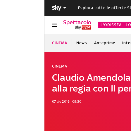
Esplora tutte le offerte S
L'ODISSEA - L
CINEMA
News
Anteprime
Inte
CINEMA
Claudio Amendola
alla regia con Il 
07 giu 2016 - 09:30