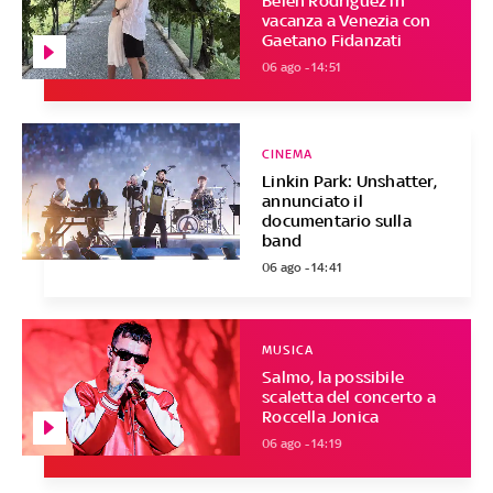
Belen Rodriguez in
vacanza a Venezia con
Gaetano Fidanzati
06 ago - 14:51
CINEMA
Linkin Park: Unshatter,
annunciato il
documentario sulla
band
06 ago - 14:41
MUSICA
Salmo, la possibile
scaletta del concerto a
Roccella Jonica
06 ago - 14:19