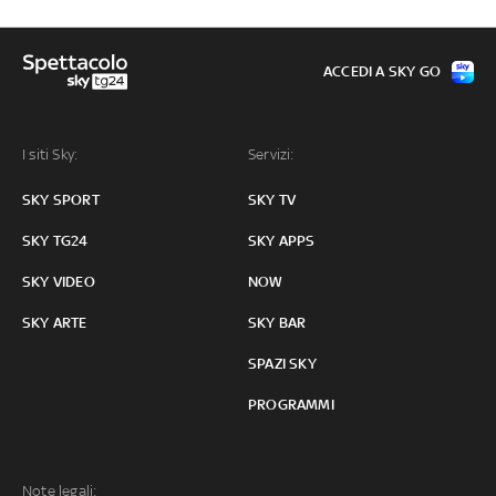
ACCEDI A SKY GO
I siti Sky:
Servizi:
SKY SPORT
SKY TV
SKY TG24
SKY APPS
SKY VIDEO
NOW
SKY ARTE
SKY BAR
SPAZI SKY
PROGRAMMI
Note legali: