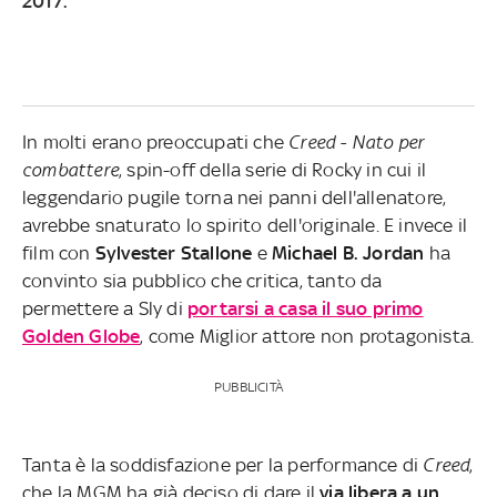
2017.
In molti erano preoccupati che
Creed - Nato per
combattere
, spin-off della serie di Rocky in cui il
leggendario pugile torna nei panni dell'allenatore,
avrebbe snaturato lo spirito dell'originale. E invece il
film con
Sylvester Stallone
e
Michael B. Jordan
ha
convinto sia pubblico che critica, tanto da
permettere a Sly di
portarsi a casa il suo primo
Golden Globe
, come Miglior attore non protagonista.
PUBBLICITÀ
Tanta è la soddisfazione per la performance di
Creed
,
che la MGM ha già deciso di dare il
via libera a un