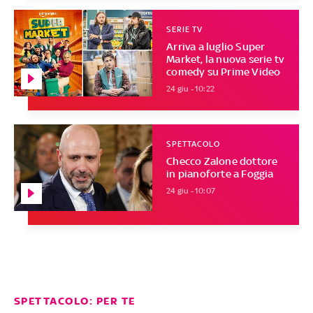
SERIE TV
Arriva a luglio Super
Market, la nuova serie tv
comedy su Prime Video
24 giu - 10:22
SPETTACOLO
Checco Zalone dottore
in pianoforte a Foggia
24 giu - 10:07
SPETTACOLO: PER TE