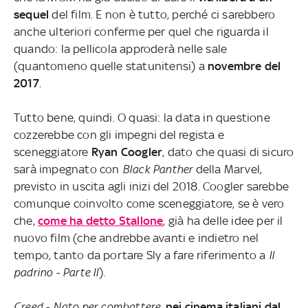
sequel
del film. E non è tutto, perché ci sarebbero
anche ulteriori conferme per quel che riguarda il
quando: la pellicola approderà nelle sale
(quantomeno quelle statunitensi) a
novembre del
2017
.
Tutto bene, quindi. O quasi: la data in questione
cozzerebbe con gli impegni del regista e
sceneggiatore
Ryan Coogler
, dato che quasi di sicuro
sarà impegnato con
Black Panther
della Marvel,
previsto in uscita agli inizi del 2018. Coogler sarebbe
comunque coinvolto come sceneggiatore, se è vero
che,
come ha detto Stallone
, già ha delle idee per il
nuovo film (che andrebbe avanti e indietro nel
tempo, tanto da portare Sly a fare riferimento a
Il
padrino - Parte II
).
Creed - Nato per combattere
,
nei cinema italiani dal