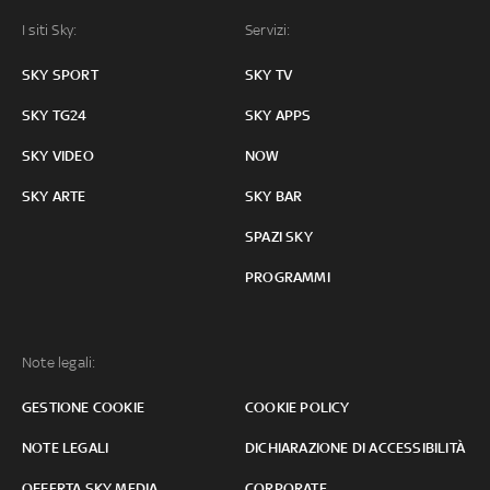
I siti Sky:
Servizi:
SKY SPORT
SKY TV
SKY TG24
SKY APPS
SKY VIDEO
NOW
SKY ARTE
SKY BAR
SPAZI SKY
PROGRAMMI
Note legali:
GESTIONE COOKIE
COOKIE POLICY
NOTE LEGALI
DICHIARAZIONE DI ACCESSIBILITÀ
OFFERTA SKY MEDIA
CORPORATE