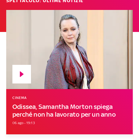
SPETTACOLO: ULTIME NOTIZIE
CINEMA
Odissea, Samantha Morton spiega
perché non ha lavorato per un anno
06 ago - 19:13