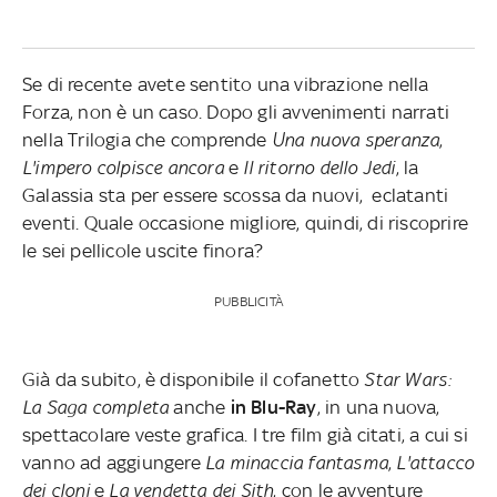
Se di recente avete sentito una vibrazione nella
Forza, non è un caso. Dopo gli avvenimenti narrati
nella Trilogia che comprende
Una nuova speranza
,
L'impero colpisce ancora
e
Il ritorno dello Jedi
, la
Galassia sta per essere scossa da nuovi, eclatanti
eventi. Quale occasione migliore, quindi, di riscoprire
le sei pellicole uscite finora?
PUBBLICITÀ
Già da subito, è disponibile il cofanetto
Star Wars:
La Saga completa
anche
in Blu-Ray
, in una nuova,
spettacolare veste grafica. I tre film già citati, a cui si
vanno ad aggiungere
La minaccia fantasma
,
L'attacco
dei cloni
e
La vendetta dei Sith
, con le avventure