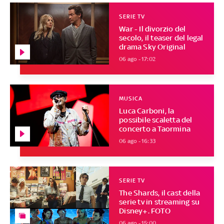
SERIE TV
War - Il divorzio del
secolo, il teaser del legal
drama Sky Original
06 ago - 17:02
MUSICA
Luca Carboni, la
possibile scaletta del
concerto a Taormina
06 ago - 16:33
SERIE TV
The Shards, il cast della
serie tv in streaming su
Disney+. FOTO
06 ago - 15:00