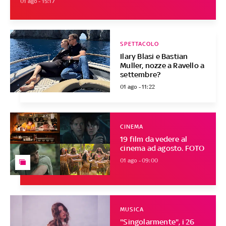
01 ago - 15:17
SPETTACOLO
Ilary Blasi e Bastian
Muller, nozze a Ravello a
settembre?
01 ago - 11:22
CINEMA
19 film da vedere al
cinema ad agosto. FOTO
01 ago - 09:00
MUSICA
"Singolarmente", i 26