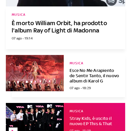
MUSICA
È morto William Orbit, ha prodotto
l'album Ray of Light di Madonna
07 ago - 19:14
MUSICA
Esce No Me Arapiento
de Sentir Tanto, il nuovo
album di Karol G
07 ago - 18:29
MUSICA
Stray Kids, è uscito il
nuovo EP This & That
07 ago - 15:09