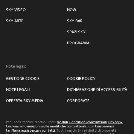
SKY VIDEO
NOW
SKY ARTE
SKY BAR
SPAZI SKY
PROGRAMMI
Note legali:
GESTIONE COOKIE
COOKIE POLICY
NOTE LEGALI
DICHIARAZIONE DI ACCESSIBILITÀ
OFFERTA SKY MEDIA
CORPORATE
Per il consumatore clicca qui per i
Moduli, Condizioni contrattuali
,
Privacy &
Cookies
,
informazioni sulle modifiche contrattuali
o per
trasparenza
tariffaria
,
assistenza
e
contatti
. Tutti i marchi Sky e i diritti di proprietà