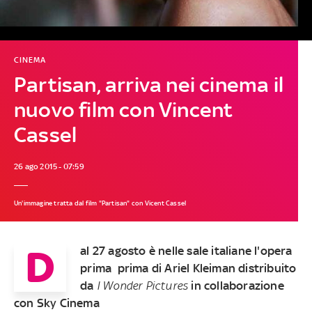
CINEMA
Partisan, arriva nei cinema il
nuovo film con Vincent
Cassel
26 ago 2015 - 07:59
Un'immagine tratta dal film "Partisan" con Vicent Cassel
D
al 27 agosto è nelle sale italiane l'opera
prima prima di Ariel Kleiman distribuito
da
I Wonder Pictures
in collaborazione
con Sky Cinema