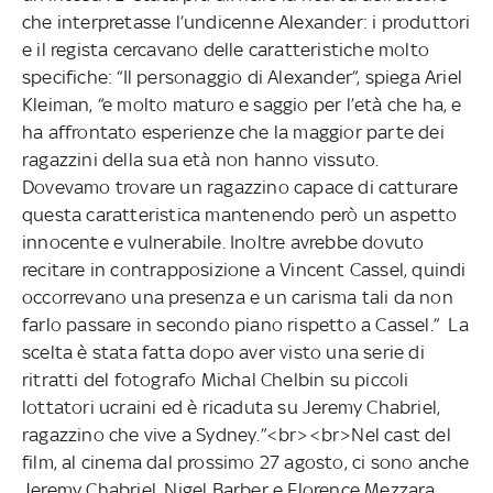
che interpretasse l’undicenne Alexander: i produttori
e il regista cercavano delle caratteristiche molto
specifiche: “Il personaggio di Alexander”, spiega Ariel
Kleiman, “e molto maturo e saggio per l’età che ha, e
ha affrontato esperienze che la maggior parte dei
ragazzini della sua età non hanno vissuto.
Dovevamo trovare un ragazzino capace di catturare
questa caratteristica mantenendo però un aspetto
innocente e vulnerabile. Inoltre avrebbe dovuto
recitare in contrapposizione a Vincent Cassel, quindi
occorrevano una presenza e un carisma tali da non
farlo passare in secondo piano rispetto a Cassel.” La
scelta è stata fatta dopo aver visto una serie di
ritratti del fotografo Michal Chelbin su piccoli
lottatori ucraini ed è ricaduta su Jeremy Chabriel,
ragazzino che vive a Sydney.”<br><br>Nel cast del
film, al cinema dal prossimo 27 agosto, ci sono anche
Jeremy Chabriel, Nigel Barber e Florence Mezzara.