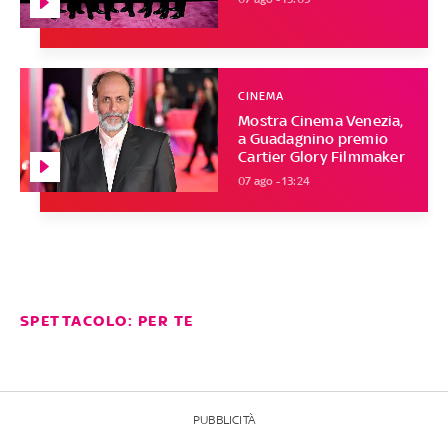
CINEMA
Mostra Cinema Venezia,
a Guadagnino premio
Cartier Glory Filmmaker
07 ago - 13:24
SPETTACOLO: PER TE
PUBBLICITÀ