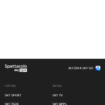
ACCEDI A SKY GO
I siti Sky:
Servizi:
SKY SPORT
SKY TV
SKY TG24
SKY APPS