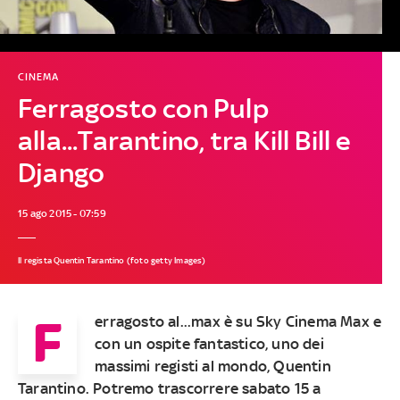
CINEMA
Ferragosto con Pulp
alla...Tarantino, tra Kill Bill e
Django
15 ago 2015 - 07:59
Il regista Quentin Tarantino (foto getty Images)
F
erragosto al...max è su Sky Cinema Max e
con un ospite fantastico, uno dei
massimi registi al mondo, Quentin
Tarantino. Potremo trascorrere sabato 15 a