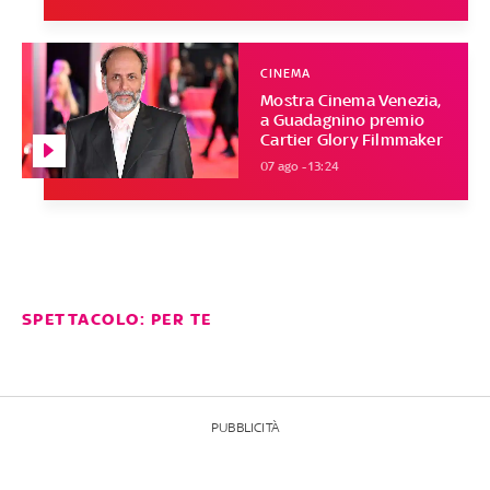
CINEMA
Mostra Cinema Venezia,
a Guadagnino premio
Cartier Glory Filmmaker
07 ago - 13:24
SPETTACOLO: PER TE
PUBBLICITÀ