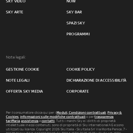
SKY VIDEO
NOW
SKY ARTE
SKY BAR
SPAZI SKY
PROGRAMMI
Note legali:
GESTIONE COOKIE
COOKIE POLICY
NOTE LEGALI
DICHIARAZIONE DI ACCESSIBILITÀ
OFFERTA SKY MEDIA
CORPORATE
Per il consumatore clicca qui per i
Moduli, Condizioni contrattuali
,
Privacy &
Cookies
,
informazioni sulle modifiche contrattuali
o per
trasparenza
tariffaria
,
assistenza
e
contatti
. Tutti i marchi Sky e i diritti di proprietà
intellettuale in essi contenuti, sono di proprietà di Sky international AG e sono
utilizzati su licenza. Copyright 2026 Sky Italia - Sky Italia Srl Via Monte Penice, 7 -