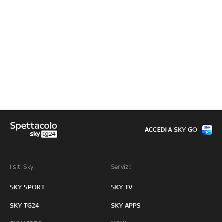
ACCEDI A SKY GO
I siti Sky:
Servizi:
SKY SPORT
SKY TV
SKY TG24
SKY APPS