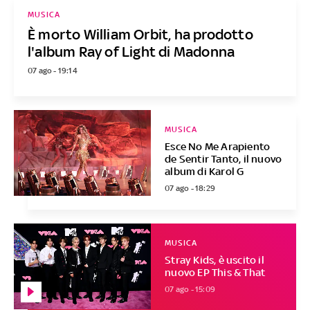
MUSICA
È morto William Orbit, ha prodotto
l'album Ray of Light di Madonna
07 ago - 19:14
MUSICA
Esce No Me Arapiento
de Sentir Tanto, il nuovo
album di Karol G
07 ago - 18:29
MUSICA
Stray Kids, è uscito il
nuovo EP This & That
07 ago - 15:09