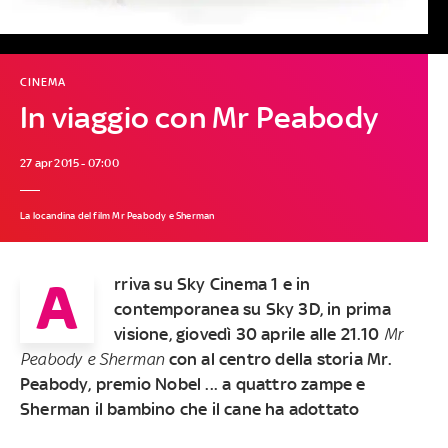
CINEMA
In viaggio con Mr Peabody
27 apr 2015 - 07:00
La locandina del film Mr Peabody e Sherman
A
rriva su Sky Cinema 1 e in
contemporanea su Sky 3D, in prima
visione, giovedì 30 aprile alle 21.10
Mr
Peabody e Sherman
con al centro della storia Mr.
Peabody, premio Nobel ... a quattro zampe e
Sherman il bambino che il cane ha adottato