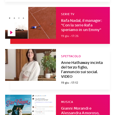
SERIE TV
Rafa Nadal, il manager:
"Con la serie Rafa
speriamo in un Emmy"
19 giu - 17:26
SPETTACOLO
Anne Hathaway incinta
del terzo figlio,
l’annuncio sui social.
VIDEO
19 giu - 17:12
MUSICA
Gianni Morandi e
Alessandra Amoroso,