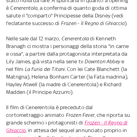
stato nulla da fare. A spuntarla in quanto a opening
è
Cenerentola
, a conferma di quanto goda di ottima
salute il "comparto" Principesse della Disney (vedi
l'eclatante successo di
Frozen - Il Regno di Ghiaccio
).
Nelle sale dal 12 marzo,
Cenerentola
di Kenneth
Branagh ci mostra i personaggi della storia "in carne
e ossa", a partire dalla protagonista interpretata da
Lily James, già vista nella serie tv
Downton Abbey
e
nel film
La furia dei Titani
. Con lei Cate Blanchett (la
Matrigna), Helena Bonham Carter (la Fata madrina),
Hayley Atwell (la madre di Cenerentola) e Richard
Madden (il Principe Azzurro).
Il film di Cenerentola è preceduto dal
cortometraggio animato
Frozen Fever
, che riporta su
grande schermo i protagonisti di
Frozen - Il Regno di
Ghiaccio
, in attesa del sequel annunciato proprio in