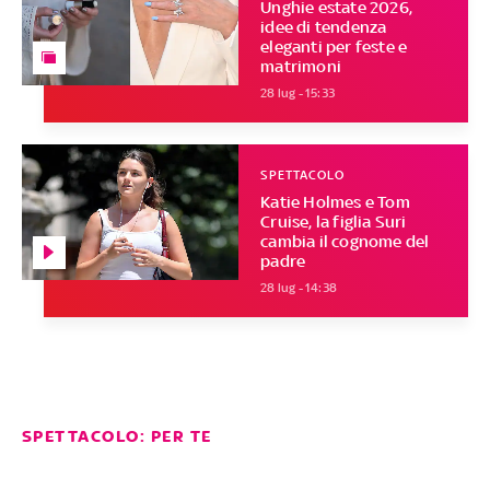
Unghie estate 2026,
idee di tendenza
eleganti per feste e
matrimoni
28 lug - 15:33
SPETTACOLO
Katie Holmes e Tom
Cruise, la figlia Suri
cambia il cognome del
padre
28 lug - 14:38
SPETTACOLO: PER TE