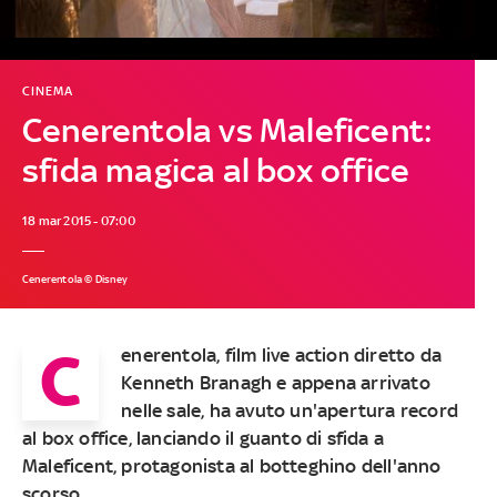
CINEMA
Cenerentola vs Maleficent:
sfida magica al box office
18 mar 2015 - 07:00
Cenerentola © Disney
C
enerentola
, film live action diretto da
Kenneth Branagh e appena arrivato
nelle sale, ha avuto un'apertura record
al box office, lanciando il guanto di sfida a
Maleficent
, protagonista al botteghino dell'anno
scorso.