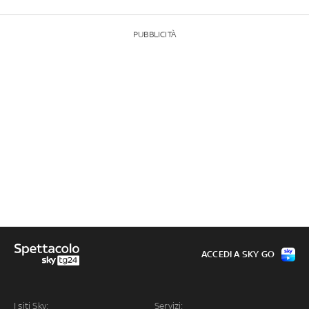
PUBBLICITÀ
ACCEDI A SKY GO
I siti Sky:
Servizi: