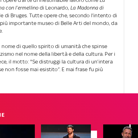
 di opere d'arte di inestimabile lavoro come
La
a con l’ermellino
di Leonardo,
La Madonna di
le di Bruges. Tutte opere che, secondo l’intento di
l più importante museo di Belle Arti del mondo, da
e.
l nome di quello spirito di umanità che spinse
zismo nel nome della libertà e della cultura. Per i
, il motto: "Se distruggi la cultura di un’intera
 non fosse mai esistito”. E mai frase fu più
IE