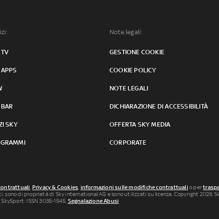
izi:
Note legali:
 TV
GESTIONE COOKIE
 APPS
COOKIE POLICY
W
NOTE LEGALI
 BAR
DICHIARAZIONE DI ACCESSIBILITÀ
ZI SKY
OFFERTA SKY MEDIA
GRAMMI
CORPORATE
contrattuali
,
Privacy & Cookies
,
informazioni sulle modifiche contrattuali
o per
traspa
uti, sono di proprietà di Sky international AG e sono utilizzati su licenza. Copyright 2026 Sky
 SkySport: ISSN 3035-1545.
Segnalazione Abusi