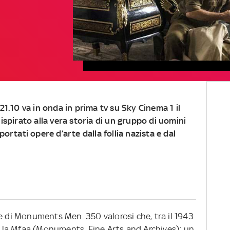
21.10 va in onda in prima tv su Sky Cinema 1 il
ispirato alla vera storia di un gruppo di uomini
ortati opere d’arte dalla follia nazista e dal
e di Monuments Men. 350 valorosi che, tra il 1943
so la Mfaa (Monuments, Fine Arts and Archives); un