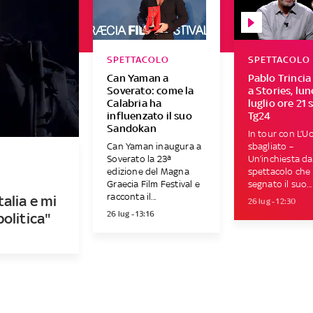
SPETTACOLO
SPETTACOLO
Can Yaman a
Pablo Trincia
Soverato: come la
a Stories, lun
Calabria ha
luglio ore 21 
influenzato il suo
Tg24
Sandokan
In tour con L’
Can Yaman inaugura a
sbagliato –
Soverato la 23ª
Un’inchiesta dal
edizione del Magna
spettacolo che
Graecia Film Festival e
segnato il suo...
racconta il...
talia e mi
26 lug - 12:30
26 lug - 13:16
olitica"