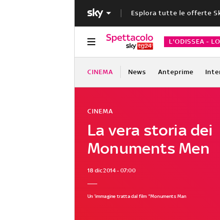
Esplora tutte le offerte S
L'ODISSEA - L
CINEMA
News
Anteprime
Inte
CINEMA
La vera storia dei
Monuments Men
18 dic 2014 - 07:00
Un 'immagine tratta dal film "Monuments Man