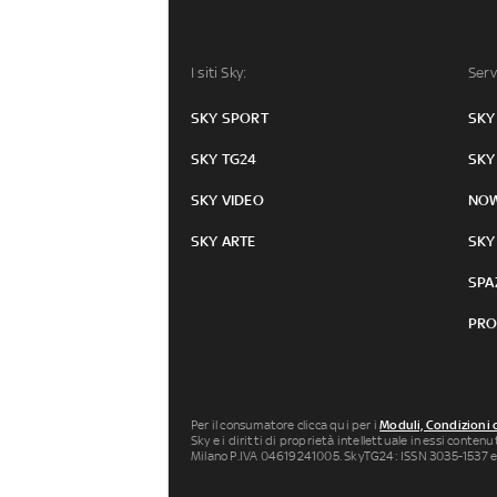
I siti Sky:
Serv
SKY SPORT
SKY
SKY TG24
SKY
SKY VIDEO
NO
SKY ARTE
SKY
SPA
PRO
Per il consumatore clicca qui per i
Moduli, Condizioni 
Sky e i diritti di proprietà intellettuale in essi conten
Milano P.IVA 04619241005. SkyTG24: ISSN 3035-1537 e