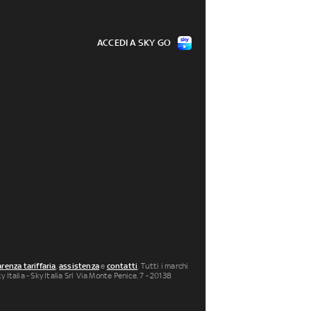
ACCEDI A SKY GO
renza tariffaria
,
assistenza
e
contatti
. Tutti i marchi
 Italia - Sky Italia Srl Via Monte Penice, 7 - 20138