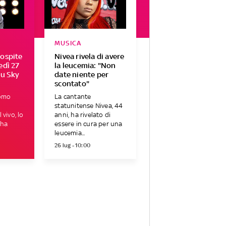
MUSICA
 ospite
Nivea rivela di avere
edì 27
la leucemia: "Non
su Sky
date niente per
scontato"
Uomo
La cantante
statunitense Nivea, 44
 vivo, lo
anni, ha rivelato di
 ha
essere in cura per una
leucemia...
26 lug - 10:00