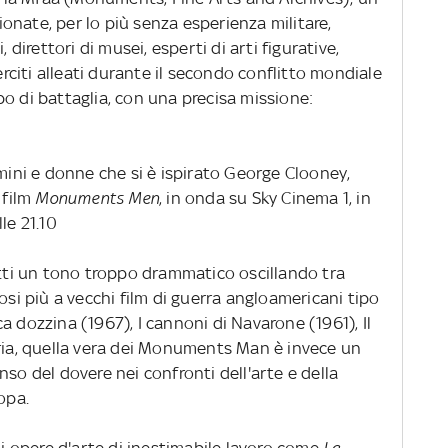
nate, per lo più senza esperienza militare,
 direttori di musei, esperti di arti figurative,
serciti alleati durante il secondo conflitto mondiale
o di battaglia, con una precisa missione:
omini e donne che si è ispirato George Clooney,
 film
Monuments Men
, in onda su Sky Cinema 1, in
le 21.10
atti un tono troppo drammatico oscillando tra
osi più a vecchi film di guerra angloamericani tipo
a dozzina (1967), I cannoni di Navarone (1961), Il
oria, quella vera dei Monuments Man è invece un
nso del dovere nei confronti dell'arte e della
opa.