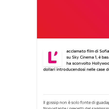
L’
acclamato
film
di
Sofi
su Sky Cinema 1, è bas
ha sconvolto Hollywoo
dollari introducendosi nelle case d
Il gossip non è solo fonte di guadag
Nonostante i precetti del saggiss