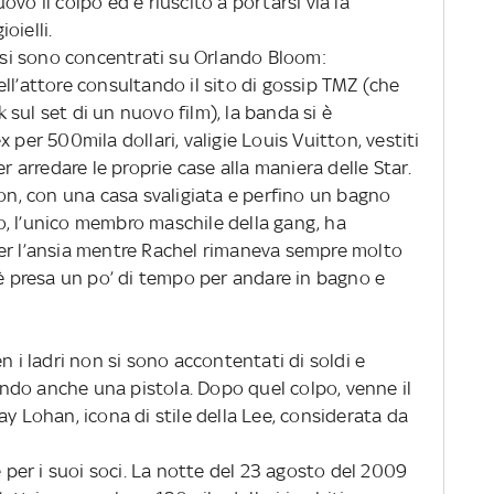
vo il colpo ed è riuscito a portarsi via la
ioielli.
o si sono concentrati su Orlando Bloom:
ll’attore consultando il sito di gossip TMZ (che
sul set di un nuovo film), la banda si è
 per 500mila dollari, valigie Louis Vuitton, vestiti
er arredare le proprie case alla maniera delle Star.
son, con una casa svaligiata e perfino un bagno
, l’unico membro maschile della gang, ha
er l’ansia mentre Rachel rimaneva sempre molto
 è presa un po’ di tempo per andare in bagno e
n i ladri non si sono accontentati di soldi e
bando anche una pistola. Dopo quel colpo, venne il
ay Lohan, icona di stile della Lee, considerata da
e per i suoi soci. La notte del 23 agosto del 2009