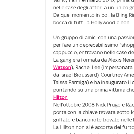
Vanity Fair nel marzo 2010; prima di
nelle case degli attori a un unico g
Da quel momento in poi, la Bling R
bocca di tutti, a Hollywood e non.
Un gruppo di amici con una passio
per fare un deprecabilissimo "shop
cappuccio, entravano nelle case dei
La gang era formata da Alexis Neier
Watson
), Rachel Lee (impersonata 
da Israel Broussard), Courtney Ames 
Taissa Farmiga) e ha inaugurato il ci
puntando su una prima vittima che,
Hilton
.
Nell’ottobre 2008 Nick Prugo e Rac
porta con la chiave trovata sotto l
griffato e banconote trovate nelle b
La Hilton non si è accorta del fur