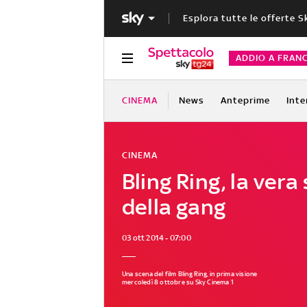
Esplora tutte le offerte S
ADDIO A FRAN
CINEMA
News
Anteprime
Inte
CINEMA
Bling Ring, la vera
della gang
03 ott 2014 - 07:00
Una scena del film Bling Ring, in prima visione
mercoledì 8 ottobre su Sky Cinema 1