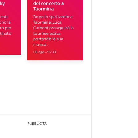
Sky
del concerto a
Taormina
enti
Dopo lo spettacolo a
Londra
Taormina, Luca
tro per
Carboni proseguirà la
tinato
tournée estiva
portando la sua
musica...
06 ago - 16:33
PUBBLICITÀ