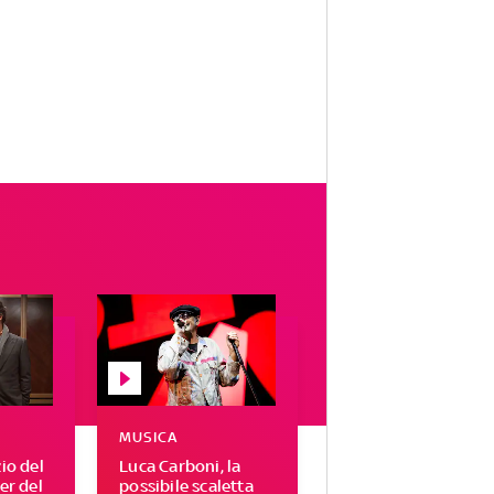
MUSICA
zio del
Luca Carboni, la
ser del
possibile scaletta