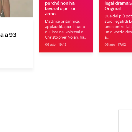
perché non ha
legal drama 
lavorato per un
Original
anno
Due dei più pot
L'attrice britannica,
studi legali di 
applaudita per il ruolo
uno contro l’al
di Circe nel kolossal di
un divorzio des
a a 93
Christopher Nolan, ha...
a...
06 ago - 19:13
06 ago - 17:02