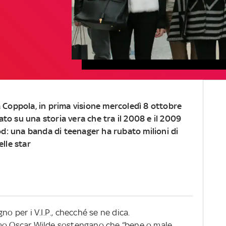
a Coppola
, in prima visione mercoledì 8 ottobre
ato su una storia vera che tra il 2008 e il 2009
d: una banda di teenager ha rubato milioni di
elle star
no per i V.I.P., checché se ne dica.
imo Oscar Wilde sostengano che “bene o male,