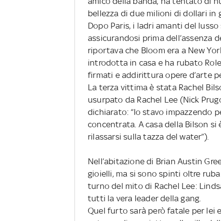
amico della banda, ha tentato di nuo
bellezza di due milioni di dollari in g
Dopo Paris, i ladri amanti del luss
assicurandosi prima dell’assenza de
riportava che Bloom era a New York 
introdotta in casa e ha rubato Rolex
firmati e addirittura opere d’arte p
La terza vittima è stata Rachel Bil
usurpato da Rachel Lee (Nick Prugo
dichiarato: “Io stavo impazzendo p
concentrata. A casa della Bilson si
rilassarsi sulla tazza del water”).
Nell’abitazione di Brian Austin Gree
gioielli, ma si sono spinti oltre ru
turno del mito di Rachel Lee: Linds
tutti la vera leader della gang.
Quel furto sarà però fatale per lei 