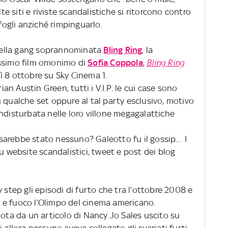
lte siti e riviste scandalistiche si ritorcono contro
afogli anziché rimpinguarlo.
e della gang soprannominata
Bling Ring
, la
issimo film omonimo di
Sofia Coppola
,
Bling Ring
ì 8 ottobre su Sky Cinema 1.
an Austin Green, tutti i V.I.P. le cui case sono
 qualche set oppure al tal party esclusivo, motivo
ndisturbata nelle loro villone megagalattiche
sarebbe stato nessuno? Galeotto fu il gossip… I
u website scandalistici, tweet e post dei blog
 step gli episodi di furto che tra l’ottobre 2008 e
 e fuoco l’Olimpo del cinema americano.
nota da un articolo di Nancy Jo Sales uscito su