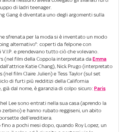
 allora nessuno aveva collegato gli svariati furti
ruppo di ladri teenager.
ing Gang è diventata uno degli argomenti sulla
ne sfrenata per la moda si è inventato un modo
ping alternativo": coperti da felpone con
 V.I.P. e prendevano tutto ciò che volevano.
s (nel film della Coppola interpretata da
Emma
dall’attrice Katie Chang), Nick Prugo (interpretato
(nel film Claire Julien) e Tess Taylor (sul set
clo di furti più redditizi della California
 già dal nome, è garanzia di colpo sicuro:
Paris
hel Lee sono entrati nella sua casa (aprendo la
o zerbino) e hanno rubato reggiseni, un abito
orsette dell’ereditiera.
to fino a pochi mesi dopo, quando Roy Lopez, un