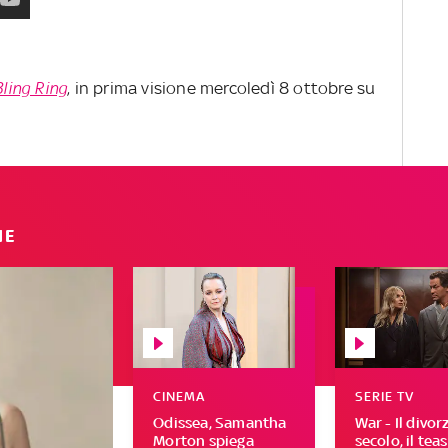
Bling Ring
, in prima visione mercoledì 8 ottobre su
IE
CINEMA
SERIE TV
Odissea, Samantha
War - Il divor
Morton spiega
secolo, il tea