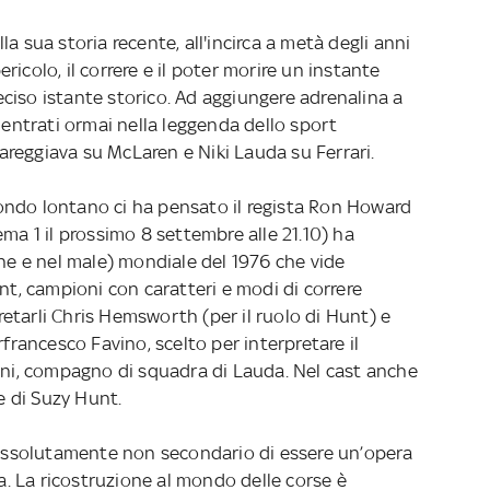
a sua storia recente, all'incirca a metà degli anni
pericolo, il correre e il poter morire un instante
ciso istante storico. Ad aggiungere adrenalina a
i entrati ormai nella leggenda dello sport
reggiava su McLaren e Niki Lauda su Ferrari.
ondo lontano ci ha pensato il regista Ron Howard
ema 1 il prossimo 8 settembre alle 21.10) ha
ene e nel male) mondiale del 1976 che vide
unt, campioni con caratteri e modi di correre
etarli Chris Hemsworth (per il ruolo di Hunt) e
rfrancesco Favino, scelto per interpretare il
zoni, compagno di squadra di Lauda. Nel cast anche
te di Suzy Hunt.
o assolutamente non secondario di essere un’opera
ca. La ricostruzione al mondo delle corse è