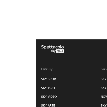
I siti Sky:
Serv
SKY SPORT
SKY
SKY TG24
SKY
SKY VIDEO
NO
SKY ARTE
SKY