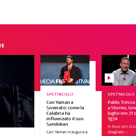
IE
SPETTACOLO
SPETTACOLO
Can Yaman a
Pablo Trincia
Soverato: come la
a Stories, lun
Calabria ha
luglio ore 21 
influenzato il suo
Tg24
Sandokan
In tour con L’
Can Yaman inaugura a
sbagliato –