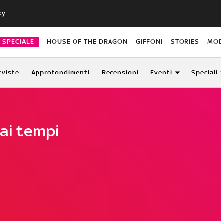
ky
O SPECIALE
HOUSE OF THE DRAGON
GIFFONI
STORIES
MO
rviste
Approfondimenti
Recensioni
Eventi
Speciali
 ai tempi