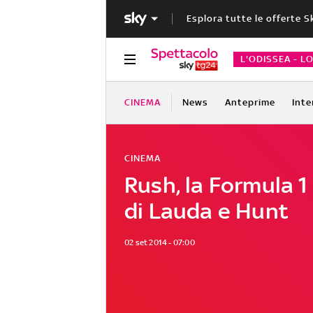
Esplora tutte le offerte S
L'ODISSEA - L
CINEMA
News
Anteprime
Inte
CINEMA
Rush, la Formula 1
di Lauda e Hunt
02 set 2014 - 07:00