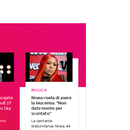
MUSICA
 ospite
Nivea rivela di avere
edì 27
la leucemia: "Non
su Sky
date niente per
scontato"
Uomo
La cantante
statunitense Nivea, 44