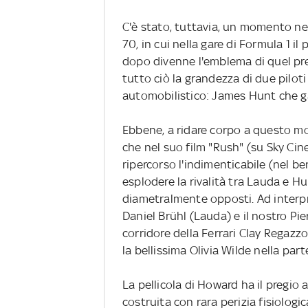
C'è stato, tuttavia, un momento nell
70, in cui nella gare di Formula 1 il 
dopo divenne l'emblema di quel pre
tutto ciò la grandezza di due pilot
automobilistico: James Hunt che ga
Ebbene, a ridare corpo a questo m
che nel suo film "Rush" (su Sky Cin
ripercorso l'indimenticabile (nel b
esplodere la rivalità tra Lauda e H
diametralmente opposti. Ad interpr
Daniel Brühl (Lauda) e il nostro Pie
corridore della Ferrari Clay Regaz
la bellissima Olivia Wilde nella par
La pellicola di Howard ha il pregi
costruita con rara perizia fisiologi