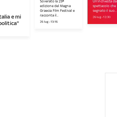
Soverato la 23ª
Un’inchiesta dal
edizione del Magna
spettacolo che
Graecia Film Festival e
segnato il suo...
racconta il...
talia e mi
26 lug - 12:30
26 lug - 13:16
olitica"