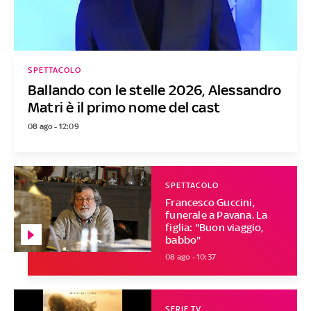
SPETTACOLO
Ballando con le stelle 2026, Alessandro
Matri è il primo nome del cast
08 ago - 12:09
SPETTACOLO
Francesco Guccini,
funerale a Pavana. La
figlia: "Buon viaggio,
babbo"
08 ago - 10:37
SERIE TV