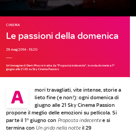
CINEMA
Le passioni della domenica
29 mag 2014 - 15:20
Un'immagine di Demi Moore tratta da "Proposta indecente", in onda domenica 1°
giugno alle 21.00 su Sky Cinema Passion
A
mori travagliati, vite intense, storie a
lieto fine (e non!): ogni domenica di
giugno alle 21 Sky Cinema Passion
propone il meglio delle emozioni su pellicola. Si
parte il 1° giugno con
Proposta indecente
e si
termina con
Un grido nella notte
il 29