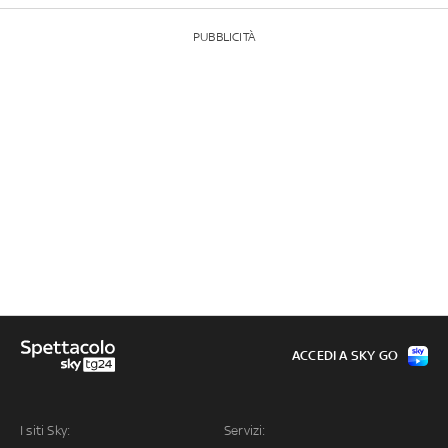
PUBBLICITÀ
ACCEDI A SKY GO
I siti Sky:
Servizi: