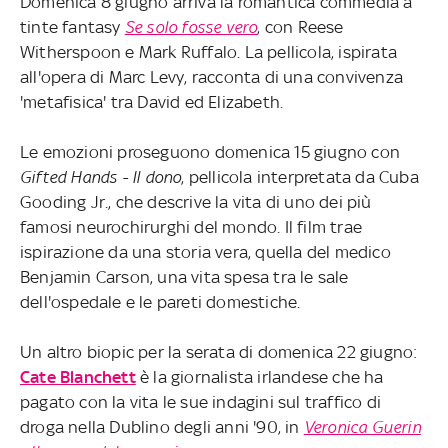
Domenica 8 giugno arriva la romantica commedia a
tinte fantasy
Se solo fosse vero
, con Reese
Witherspoon e Mark Ruffalo. La pellicola, ispirata
all'opera di Marc Levy, racconta di una convivenza
'metafisica' tra David ed Elizabeth.
Le emozioni proseguono domenica 15 giugno con
Gifted Hands - Il dono
, pellicola interpretata da Cuba
Gooding Jr., che descrive la vita di uno dei più
famosi neurochirurghi del mondo. Il film trae
ispirazione da una storia vera, quella del medico
Benjamin Carson, una vita spesa tra le sale
dell'ospedale e le pareti domestiche.
Un altro biopic per la serata di domenica 22 giugno:
Cate Blanchett
è la giornalista irlandese che ha
pagato con la vita le sue indagini sul traffico di
droga nella Dublino degli anni '90, in
Veronica Guerin