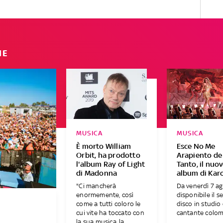
IE
MUSICA
MUSICA
È morto William
Esce No Me
Orbit, ha prodotto
Arapiento de
l'album Ray of Light
Tanto, il nuo
di Madonna
album di Karo
"Ci mancherà
Da venerdì 7 a
enormemente, così
disponibile il s
come a tutti coloro le
disco in studio 
cui vite ha toccato con
cantante colomb
la sua musica, la...