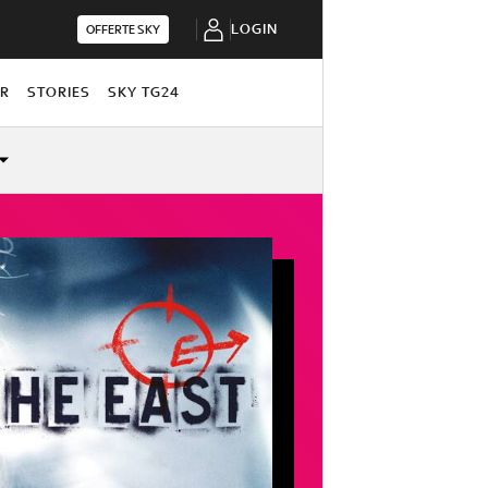
LOGIN
OFFERTE SKY
OR
STORIES
SKY TG24