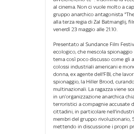
al cinema. Non ci vuole molto a capi
gruppo anarchico antagonista "The 
alla terza regia di Zal Batmanglij, 
venerdì 23 maggio alle 21.10.
Presentato al Sundance Film Festival
ecologico, che mescola spionaggio 
tema così poco discusso come gli a
colossi industriali americani e mon
donna, ex agente dell'FBI, che lavor
spionaggio, la Hiller Brood, curando
multinazionali. La ragazza viene sc
in un’organizzazione anarchica chia
terroristici a compagnie accusate di
cittadini, in particolare nell'indust
membri del gruppo rivoluzionario, S
mettendo in discussione i propri pr