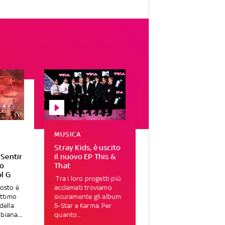
MUSICA
Stray Kids, è uscito
 Sentir
il nuovo EP This &
vo
That
l G
Tra i loro progetti più
gosto è
acclamati troviamo
ettimo
sicuramente gli album
della
5-Star e Karma. Per
iana....
quanto...