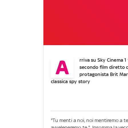
A
rriva su
Sky Cinema 1 v
secondo film diretto d
protagonista Brit Marl
classica spy story
"Tu menti a noi, noi mentiremo a te.
avveleneremo te
". Insomma la vecc