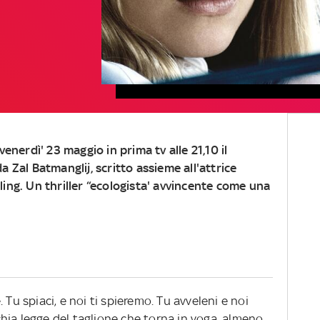
enerdì' 23 maggio in prima tv alle 21,10
il
a Zal Batmanglij, scritto assieme all'attrice
ing. Un thriller “ecologista' avvincente come una
 Tu spiaci, e noi ti spieremo. Tu avveleni e noi
hia legge del taglione che torna in voga, almeno