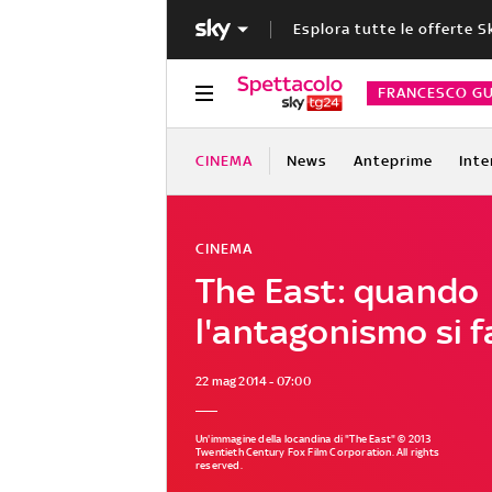
Esplora tutte le offerte S
FRANCESCO GU
CINEMA
News
Anteprime
Inte
CINEMA
The East: quando
l'antagonismo si f
22 mag 2014 - 07:00
Un'immagine della locandina di "The East" © 2013
Twentieth Century Fox Film Corporation. All rights
reserved.