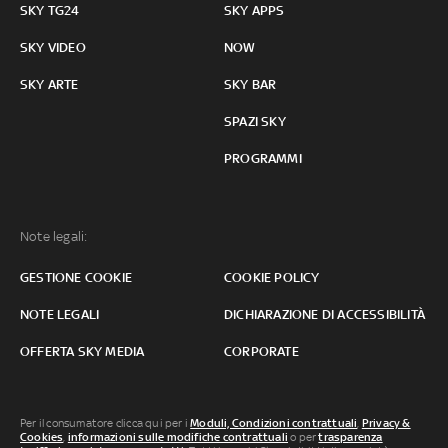
SKY TG24
SKY APPS
SKY VIDEO
NOW
SKY ARTE
SKY BAR
SPAZI SKY
PROGRAMMI
Note legali:
GESTIONE COOKIE
COOKIE POLICY
NOTE LEGALI
DICHIARAZIONE DI ACCESSIBILITÀ
OFFERTA SKY MEDIA
CORPORATE
Per il consumatore clicca qui per i
Moduli, Condizioni contrattuali
,
Privacy &
Cookies
,
informazioni sulle modifiche contrattuali
o per
trasparenza