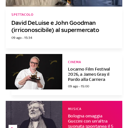
SPETTACOLO
David DeLuise e John Goodman
(irriconoscibile) al supermercato
09 ago - 15:34
CINEMA
Locarno Film Festival
2026, a James Gray il
Pardo alla Carriera
09 ago - 15:00
MUSICA
Bologna omaggia
Guccini con un'altra
suonata spontanea il 5