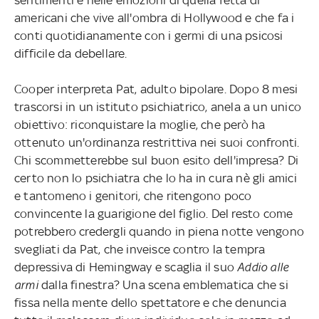
sentimenti e nelle emozioni di quella fetta di
americani che vive all'ombra di Hollywood e che fa i
conti quotidianamente con i germi di una psicosi
difficile da debellare.
Cooper interpreta Pat, adulto bipolare. Dopo 8 mesi
trascorsi in un istituto psichiatrico, anela a un unico
obiettivo: riconquistare la moglie, che però ha
ottenuto un'ordinanza restrittiva nei suoi confronti.
Chi scommetterebbe sul buon esito dell'impresa? Di
certo non lo psichiatra che lo ha in cura nè gli amici
e tantomeno i genitori, che ritengono poco
convincente la guarigione del figlio. Del resto come
potrebbero credergli quando in piena notte vengono
svegliati da Pat, che inveisce contro la tempra
depressiva di Hemingway e scaglia il suo
Addio alle
armi
dalla finestra? Una scena emblematica che si
fissa nella mente dello spettatore e che denuncia