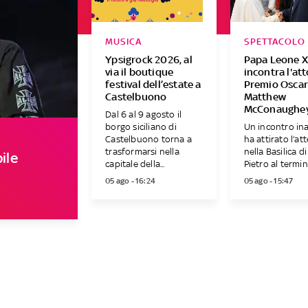
MUSICA
SPETTACOLO
Ypsigrock 2026, al
Papa Leone X
via il boutique
incontra l'at
festival dell’estate a
Premio Osca
Castelbuono
Matthew
McConaughe
Dal 6 al 9 agosto il
borgo siciliano di
Un incontro in
Castelbuono torna a
ha attirato l’at
trasformarsi nella
nella Basilica d
ile
capitale della...
Pietro al termine
05 ago - 16:24
05 ago - 15:47