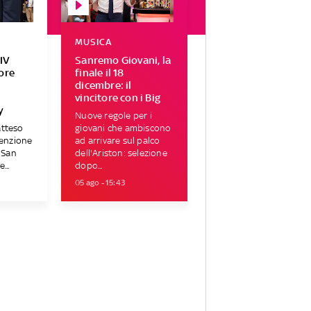
MUSICA
IV
Sanremo Giovani, la
tore
finale il 18
r
dicembre: il
vincitore con i Big
y
Nuove regole per i
atteso
giovani che ambiscono
tenzione
ad arrivare sul palco
i San
dell'Ariston: selezione
...
dopo...
05 ago - 15:43