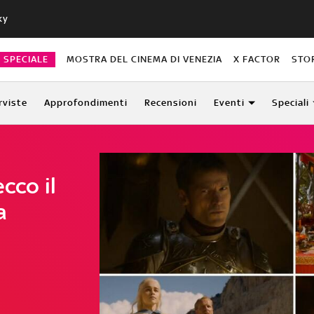
ky
O SPECIALE
MOSTRA DEL CINEMA DI VENEZIA
X FACTOR
STO
rviste
Approfondimenti
Recensioni
Eventi
Speciali
cco il
a