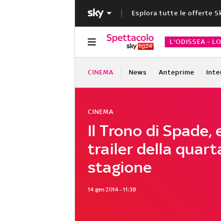
Esplora tutte le offerte S
L'ODISSEA - L
CINEMA
News
Anteprime
Inte
CINEMA
Il Trono di Spade, e
trailer della quart
stagione
14 gen 2014 - 11:38