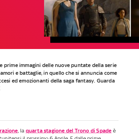
le prime immagini delle nuove puntate della
serie
 amori e battaglie, in quello che si annuncia come
accesi ed emozionanti della saga fantasy. Guarda
E
orazione
, la
quarta stagione del Trono di Spade
è
unitensi il prossimo 6 Aprile. E dalle prime