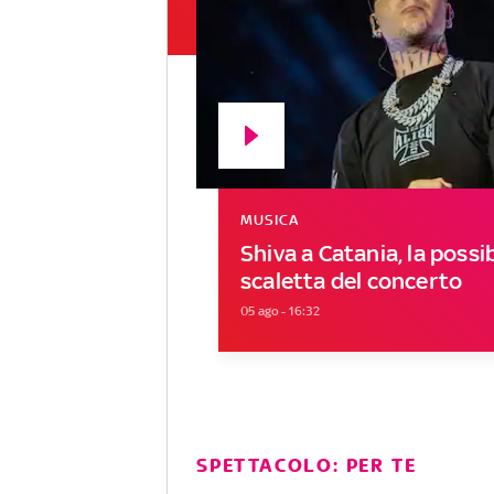
MUSICA
Shiva a Catania, la possib
scaletta del concerto
05 ago - 16:32
SPETTACOLO: PER TE