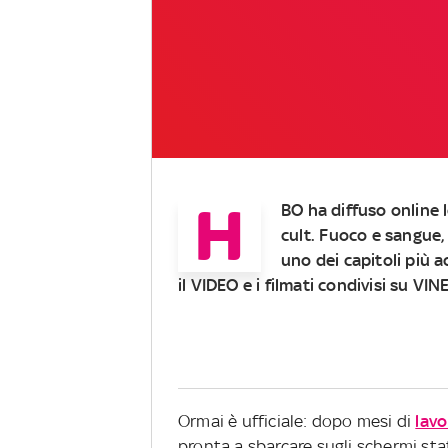
H
BO ha diffuso online 
cult
. Fuoco e sangue,
uno dei capitoli più 
il VIDEO e i filmati condivisi su VIN
Ormai è ufficiale: dopo mesi di
lav
pronta a sbarcare sugli schermi stat