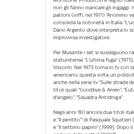
Morricone. Produttori e registi itali
non gli fanno mancare gli ingaggi: 
patroni Griffi, nel 1970 “Anonimo ve
consolida la notorietà in Italia “L'u
Dario Argento dove interpreta lo s
improvvisa investigatore.
Per Musante i set si susseguono rap
statunitense “L'ultima fuga” (1971),
Visconti. Nel 1973 torna in tv con la
americano, questa volta un poliziot
anche nella serie tv “Sulle strade d
titoli quali “Goodbye & Amen”, “Eut
d'angelo”, “Squadra Antidroga”.
Negli anni '80 ancora due titoli ital
e “Il pentito”' di Pasquale Squitieri
e “Il settimo papiro” (1999). Dopo i