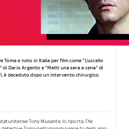
e Toma e noto in Italia per film come "L’uccello
o" di Dario Argento e "Metti una sera a cena" di
i, è deceduto dopo un intervento chirurgico.
re statunitense Tony Musante, lo riporta
The
el detective Toma nell'omonima serie tv degli anni