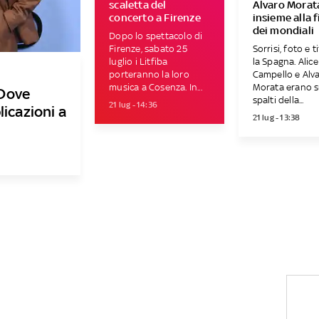
scaletta del
Alvaro Morat
concerto a Firenze
insieme alla f
dei mondiali
Dopo lo spettacolo di
Firenze, sabato 25
Sorrisi, foto e t
luglio i Litfiba
la Spagna. Alice
porteranno la loro
Campello e Alv
musica a Cosenza. In...
Morata erano s
 Dove
spalti della...
21 lug - 14:36
licazioni a
21 lug - 13:38