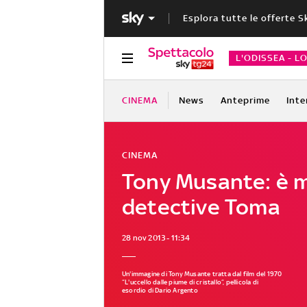
Esplora tutte le offerte S
L'ODISSEA - L
CINEMA
News
Anteprime
Inte
CINEMA
Tony Musante: è m
detective Toma
28 nov 2013 - 11:34
Un'immagine di Tony Musante tratta dal film del 1970
“L'uccello dalle piume di cristallo”, pellicola di
esordio di Dario Argento