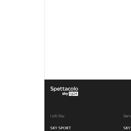
I siti Sky:
Serv
SKY SPORT
SKY