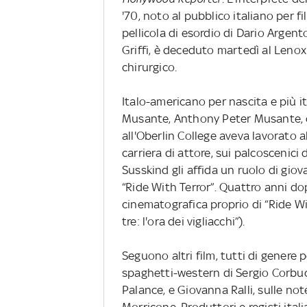
'70, noto al pubblico italiano per fi
pellicola di esordio di Dario Argent
Griffi, è deceduto martedì al Leno
chirurgico.
Italo-americano per nascita e più i
Musante, Anthony Peter Musante, 
all'Oberlin College aveva lavorato 
carriera di attore, sui palcoscenici
Susskind gli affida un ruolo di gio
“Ride With Terror”. Quattro anni d
cinematografica proprio di “Ride Wi
tre: l'ora dei vigliacchi”).
Seguono altri film, tutti di genere p
spaghetti-western di Sergio Corbucci
Palance, e Giovanna Ralli, sulle no