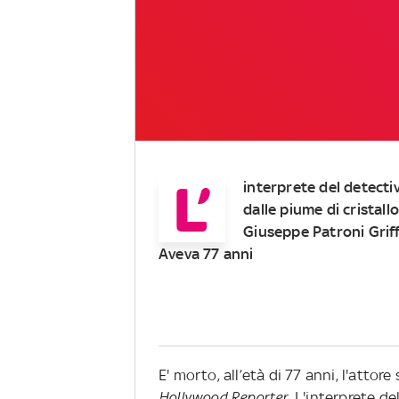
L’
interprete del detectiv
dalle piume di cristall
Giuseppe Patroni Griff
Aveva 77 anni
E' morto, all’età di 77 anni, l'atto
Hollywood Reporter
. L'interprete d