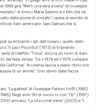
ani, “affamati” in quegli anni di volti made in Usa,
nel 1969 gira “Metti una sera a cena” di Giuseppe
neziano” di Enrico Maria Salerno e il film che ne
ccello dalle piume di cristallo”, opera di esordio di
crittore italo-americano Sam Dalmas che si
idi su entrambi i lati dell'oceano: quello dello
 poi “Il caso Pisciotta” (1973) di Eriprando
 serie di telefilm “Toma”, ancora un ruolo di italo-
to del New Jersey. Tra il 1974 ed il 1976 compare
ella California”. Al cinema lavora a pieno ritmo con
anasia di un amore”, “Uno sbirro dalla faccia
iani, “La gabbia” di Giuseppe Patroni Griffi (1985)
 (1985). Negli anni '90 di nuovo tv con “Oz”' (1997)
l 2000 arrivano “La vita come viene” (2003) e “I