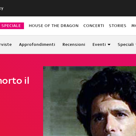
ky
O SPECIALE
HOUSE OF THE DRAGON
CONCERTI
STORIES
M
rviste
Approfondimenti
Recensioni
Eventi
Speciali
orto il