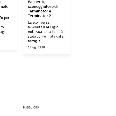
a
Wisher Jr,
inale
sceneggiatore di
Terminator e
Terminator 2
ifo per
La scomparsa,
aro
avvenuta il 14 luglio
ugli
nella sua abitazione, è
stata confermata dalla
famiglia....
21 lug - 13:15
PUBBLICITÀ