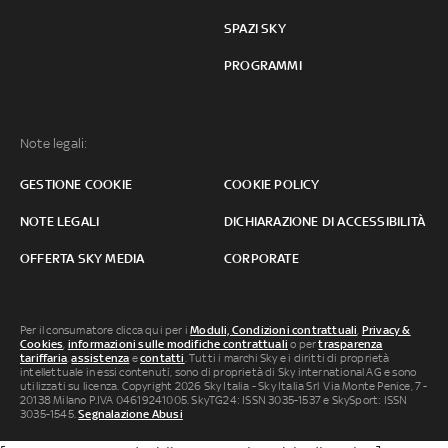
SPAZI SKY
PROGRAMMI
Note legali:
GESTIONE COOKIE
COOKIE POLICY
NOTE LEGALI
DICHIARAZIONE DI ACCESSIBILITÀ
OFFERTA SKY MEDIA
CORPORATE
Per il consumatore clicca qui per i
Moduli, Condizioni contrattuali
,
Privacy &
Cookies
,
informazioni sulle modifiche contrattuali
o per
trasparenza
tariffaria
,
assistenza
e
contatti
. Tutti i marchi Sky e i diritti di proprietà
intellettuale in essi contenuti, sono di proprietà di Sky international AG e sono
utilizzati su licenza. Copyright 2026 Sky Italia - Sky Italia Srl Via Monte Penice, 7 -
20138 Milano P.IVA 04619241005. SkyTG24: ISSN 3035-1537 e SkySport: ISSN
3035-1545.
Segnalazione Abusi