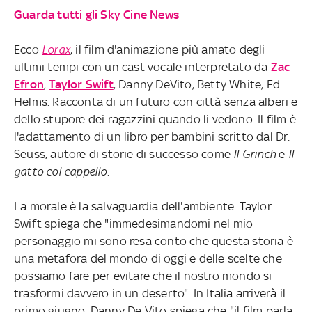
Guarda tutti gli Sky Cine News
Ecco
Lorax
, il film d'animazione più amato degli
ultimi tempi con un cast vocale interpretato da
Zac
Efron
,
Taylor Swift
, Danny DeVito, Betty White, Ed
Helms. Racconta di un futuro con città senza alberi e
dello stupore dei ragazzini quando li vedono. Il film è
l'adattamento di un libro per bambini scritto dal Dr.
Seuss, autore di storie di successo come
Il Grinch
e
Il
gatto col cappello
.
La morale è la salvaguardia dell'ambiente. Taylor
Swift spiega che "immedesimandomi nel mio
personaggio mi sono resa conto che questa storia è
una metafora del mondo di oggi e delle scelte che
possiamo fare per evitare che il nostro mondo si
trasformi davvero in un deserto". In Italia arriverà il
primo giugno. Danny De Vito spiega che "il film parla