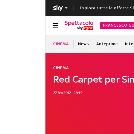
Esplora tutte le offerte S
FRANCESCO GU
CINEMA
News
Anteprime
Inte
CINEMA
Red Carpet per S
27 feb 2012 - 22:49