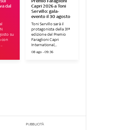
 sul
Premio Faraglioni
va dal
Capri 2026 a Toni
Servillo: gala-
evento il 30 agosto
al
Toni Servillo sarà il
ON
protagonista della 31ª
gosto su
edizione del Premio
a con
Faraglioni Capri
..
International,...
08 ago - 09:36
PUBBLICITÀ