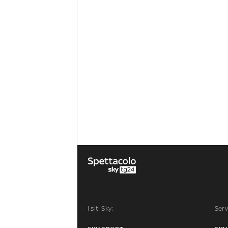
I siti Sky:
Serv