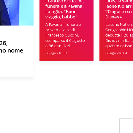
Francesco Guccini,
LION, la serie
funerale a Pavana.
leone Kio arri
La figlia: "Buon
20 agosto su
viaggio, babbo"
Disney+
A Pavana il funerale
La serie Nation
privato e laico di
Geographic LI
Francesco Guccini,
debutta il 20 a
scomparso il 6 agosto
Disney+ in Itali
26,
a 86 anni. Nel...
quattro episodi.
rimo nome
08 ago - 10:37
08 ago - 10:04