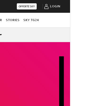
LOGIN
OFFERTE SKY
OR
STORIES
SKY TG24