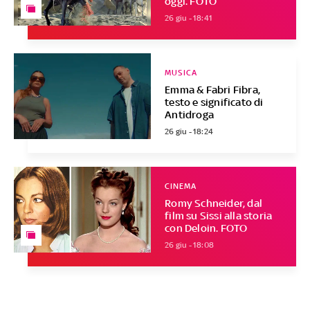
oggi. FOTO
26 giu - 18:41
MUSICA
Emma & Fabri Fibra,
testo e significato di
Antidroga
26 giu - 18:24
CINEMA
Romy Schneider, dal
film su Sissi alla storia
con Deloin. FOTO
26 giu - 18:08