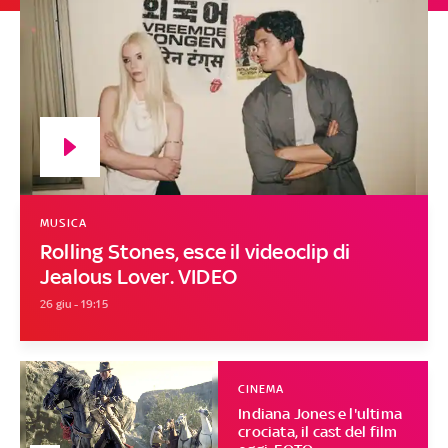
MUSICA
Rolling Stones, esce il videoclip di
Jealous Lover. VIDEO
26 giu - 19:15
CINEMA
Indiana Jones e l'ultima
crociata, il cast del film