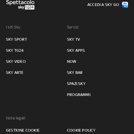
ACCEDI A SKY GO
I siti Sky:
Servizi:
SKY SPORT
SKY TV
SKY TG24
SKY APPS
SKY VIDEO
NOW
SKY ARTE
SKY BAR
SPAZI SKY
PROGRAMMI
Note legali:
GESTIONE COOKIE
COOKIE POLICY