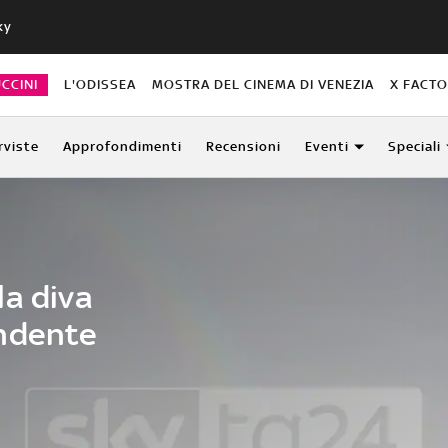
ky
CCINI
L'ODISSEA
MOSTRA DEL CINEMA DI VENEZIA
X FACT
rviste
Approfondimenti
Recensioni
Eventi
Speciali
la diva
endente