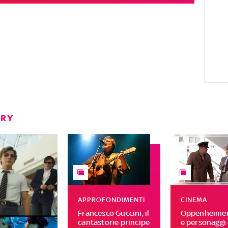
ERY
APPROFONDIMENTI
CINEMA
Francesco Guccini, il
Oppenheimer,
cantastorie principe
e personaggi 