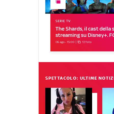
SERIE TV
The Shards, il cast della s
streaming su Disney+. 
06 ago - 15:00
12 foto
SPETTACOLO: ULTIME NOTIZ