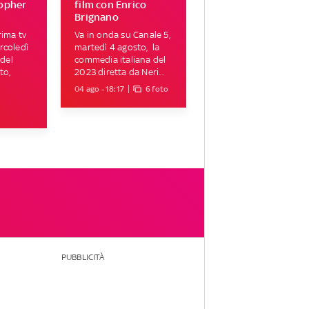
topher
film con Enrico
Brignano
rima tv
Va in onda su Canale 5,
rcoledì
martedì 4 agosto, la
 del
commedia italiana del
to,
2023 diretta da Neri...
04 ago - 18:17
6 foto
PUBBLICITÀ