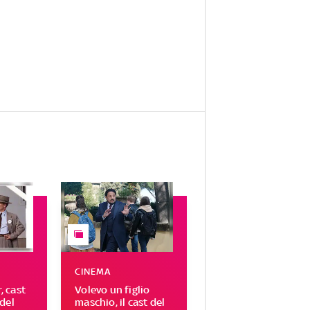
CINEMA
 cast
Volevo un figlio
del
maschio, il cast del