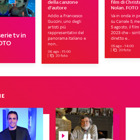
della canzone
film di Chris
d'autore
Nolan. FOTO
Addio a Francesco
Va in onda in p
Guccini, uno degli
su Canale 5, me
artisti più
5 agosto, il film
rappresentativi del
2023 che - scrit
erie tv in
panorama italiano e
diretto e...
FOTO
non...
05 ago - 14:00
20 foto
06 ago - 11:00
20 foto
IE