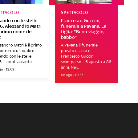
ETTACOLO
SPETTACOLO
lando con le stelle
Francesco Guccini,
6, Alessandro Matri
funerale a Pavana. La
l primo nome del
figlia: "Buon viaggio,
t
babbo"
sandro Matri è il primo
A Pavana il funerale
orrente ufficiale di
privato e laico di
ando con le stelle
Francesco Guccini,
. L'ex attaccante...
scomparso il 6 agosto a 86
anni. Nel...
go - 12:09
08 ago - 10:37