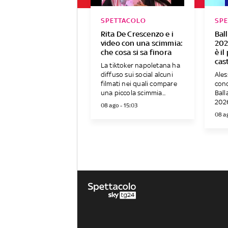
SPETTACOLO
SP
Rita De Crescenzo e i
Bal
video con una scimmia:
202
che cosa si sa finora
è i
cas
La tiktoker napoletana ha
diffuso sui social alcuni
Ales
filmati nei quali compare
conc
una piccola scimmia...
Ball
2026
08 ago - 15:03
08 a