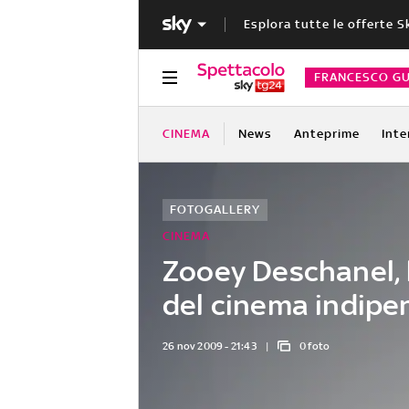
Esplora tutte le offerte S
FRANCESCO GU
CINEMA
News
Anteprime
Inte
FOTOGALLERY
CINEMA
Zooey Deschanel, 
del cinema indip
26 nov 2009 - 21:43
0 foto