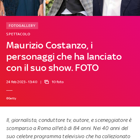
FOTOGALLERY
SPETTACOLO
Maurizio Costanzo, i
personaggi che ha lanciato
con il suo show. FOTO
24 feb 2023 - 13:40
10 foto
©Getty
Il, giornalista, conduttore tv, autore, e sceneggiatore è
scomparso a Roma all'età di 84 anni. Nei 40 anni del
suo celebre programma televisivo che ha collezionato