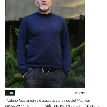
8/10
©Getty
Valerio Mastandrea è passato sul palco del
Maurizio
Costanzo Show
. La prima volta era molto giovane, “all'epoca