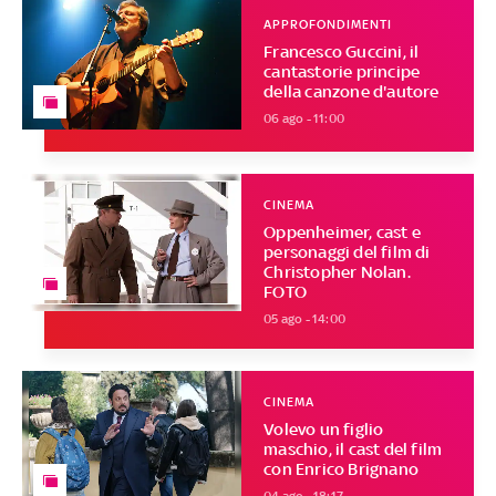
APPROFONDIMENTI
Francesco Guccini, il
cantastorie principe
della canzone d'autore
06 ago - 11:00
CINEMA
Oppenheimer, cast e
personaggi del film di
Christopher Nolan.
FOTO
05 ago - 14:00
CINEMA
Volevo un figlio
maschio, il cast del film
con Enrico Brignano