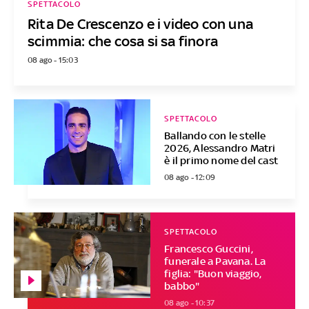
SPETTACOLO
Rita De Crescenzo e i video con una
scimmia: che cosa si sa finora
08 ago - 15:03
SPETTACOLO
Ballando con le stelle
2026, Alessandro Matri
è il primo nome del cast
08 ago - 12:09
SPETTACOLO
Francesco Guccini,
funerale a Pavana. La
figlia: "Buon viaggio,
babbo"
08 ago - 10:37